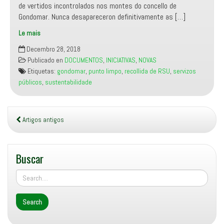
de vertidos incontrolados nos montes do concello de
Gondomar. Nunca desapareceron definitivamente as […]
Le mais
O
Decembro 28, 2018
Punto
Publicado en
DOCUMENTOS
,
INICIATIVAS
,
NOVAS
Limpo
Etiquetas:
gondomar
,
punto limpo
,
recollida de RSU
,
servizos
de
públicos
,
sustentabilidade
Gondomar:
cara
unha
xestión
Artigos antigos
responsable,
eficiente
e
Buscar
respectuosa
co
medio
ambiente