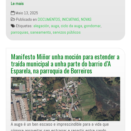
Le mais
Manifesto
Maio 13, 2025
Miñor
Publicado en
DOCUMENTOS
,
INICIATIVAS
,
NOVAS
presenta
Etiquetas:
alegación
,
auga
,
ciclo da auga
,
gondomar
,
alegacións
parroquias
,
saneamento
,
servizos públicos
aos
proxectos
de
saneamento
Manifesto Miñor unha moción para estender a
e
traída municipal a unha parte do barrio d’A
abastecemento
Esparela, na parroquia de Borreiros
de
auga
para
garantir
a
súa
execución
A auga é un ben escaso e imprescindible para a vida que
cómpre aproveitar sen estragar e repartir entre cando