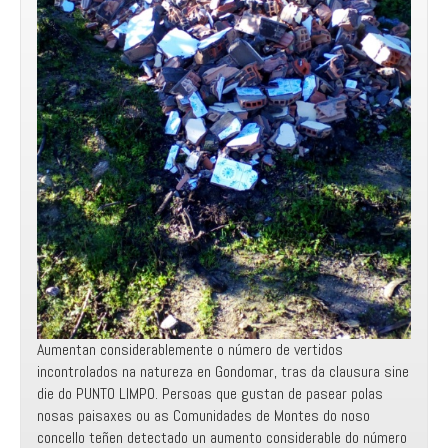
Aumentan considerablemente o número de vertidos
incontrolados na natureza en Gondomar, tras da clausura sine
die do PUNTO LIMPO. Persoas que gustan de pasear polas
nosas paisaxes ou as Comunidades de Montes do noso
concello teñen detectado un aumento considerable do número