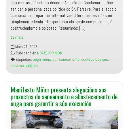
das moitas difundidas dende a Alcaldía de Gondomar, define
tan ben a personalidade política do Sr. Ferreira. Para el todo o
que sexa discrepar, ter alternativas diferentes ás súas ou
simplemente lembrarlle que ten a obriga de cumprir a Lei, é
obstrucionismo e boicoteo. Resumindo: […]
Le mais
Manifesto
Maio 21, 2026
Miñor
Publicado en
NOVAS
,
OPINION
lamenta
Etiquetas:
auga municipal
,
saneamento
,
servizos básicos
,
a
servizos públicos
postura
de
don
Paco
Manifesto Miñor presenta alegacións aos
Ferreira
proxectos de saneamento e abastecemento de
respecto
auga para garantir a súa execución
dos
servizos
de
abastecemento