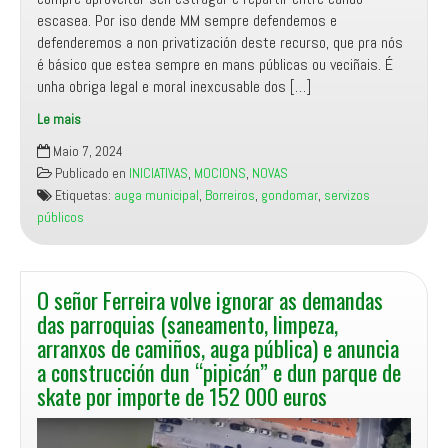
escasea. Por iso dende MM sempre defendemos e
defenderemos a non privatización deste recurso, que pra nós
é básico que estea sempre en mans públicas ou veciñais. É
unha obriga legal e moral inexcusable dos […]
Le mais
Manifesto
Maio 7, 2024
Miñor
Publicado en
INICIATIVAS
,
MOCIONS
,
NOVAS
unha
Etiquetas:
auga municipal
,
Borreiros
,
gondomar
,
servizos
moción
públicos
para
estender
a
traída
O señor Ferreira volve ignorar as demandas
municipal
das parroquias (saneamento, limpeza,
a
arranxos de camiños, auga pública) e anuncia
unha
a construcción dun “pipicán” e dun parque de
parte
skate por importe de 152 000 euros
do
barrio
d’A