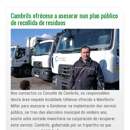
as
demandas
das
Cambrils ofrécese a asesorar nun plan público
parroquias
de recollida de residuos
(saneamento,
limpeza,
arranxos
de
camiños,
auga
pública)
e
anuncia
a
construcción
Nos contactos co Concello de Cambrils, os responsables
dun
desta área naquela localidade téñense ofrecido a Manifesto
“pipicán”
Miñor para asesorar a Gondomar na implantación dun servizo
e
público, se tras das eleccións municipal do vindeiro ano,
dun
existe unha vontade maioritaria na corporación de recuperar
parque
este servizo. Cambrils, gobernado por un tripartito no que
de