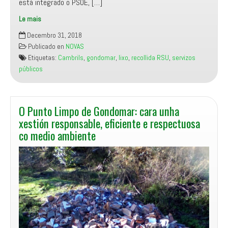
está integrado o PSOE, […]
skate
por
Le mais
Cambrils
importe
Decembro 31, 2018
ofrécese
de
Publicado en
NOVAS
a
152
Etiquetas:
Cambrils
,
gondomar
,
lixo
,
recollida RSU
,
servizos
asesorar
000
públicos
nun
euros
plan
público
de
O Punto Limpo de Gondomar: cara unha
recollida
xestión responsable, eficiente e respectuosa
de
co medio ambiente
residuos