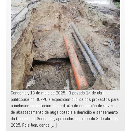
de
auga
e
saneamento
municipais
e
a
nova
privatización
coa
adxudicación
do
contrato
a
Gondomar, 13 de maio de 2025.- O pasado 14 de abril,
Aqualia
publicouse no BOPPO a exposición pública dos proxectos para
a inclusión na licitación do contrato de concesión de sevizos
de abastecemento de auga potable a domicilio e saneamento
do Concello de Gondomar, aprobados no pleno do 3 de abril de
2025. Pois ben, dende […]