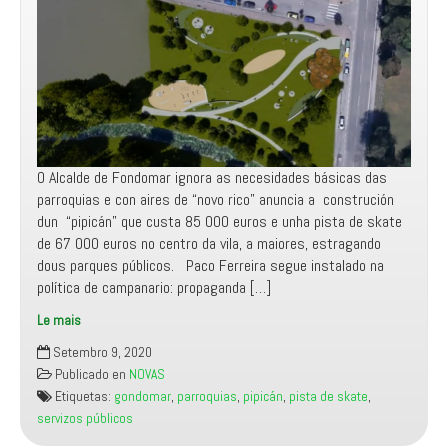
Esparela,
na
parroquia
de
Borreiros
O Alcalde de Fondomar ignora as necesidades básicas das
parroquias e con aires de “novo rico” anuncia a construción
dun “pipicán” que custa 85 000 euros e unha pista de skate
de 67 000 euros no centro da vila, a maiores, estragando
dous parques públicos. Paco Ferreira segue instalado na
política de campanario: propaganda […]
Le mais
O
Setembro 9, 2020
señor
Publicado en
NOVAS
Ferreira
Etiquetas:
gondomar
,
parroquias
,
pipicán
,
pista de skate
,
volve
servizos públicos
ignorar