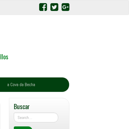
llos
a Cova da Becha
Buscar