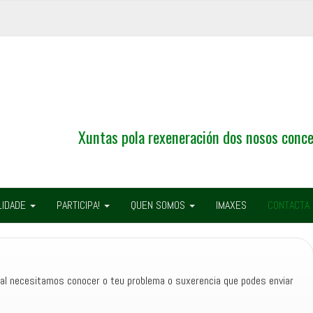
Xuntas pola rexeneración dos nosos conce
LIDADE
PARTICIPA!
QUEN SOMOS
IMAXES
CONTACTA
al necesitamos conocer o teu problema o suxerencia que podes enviar