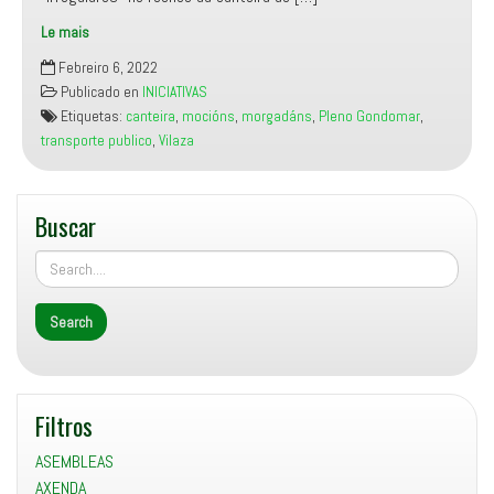
Le mais
As
Febreiro 6, 2022
mocións
Publicado en
INICIATIVAS
de
Etiquetas:
canteira
,
mocións
,
morgadáns
,
Pleno Gondomar
,
Manifesto
transporte publico
,
Vilaza
Miñor
sobre
a
Buscar
canteiro
de
Penide
e
as
paradas
de
autobús
Filtros
en
Vilaza,
ASEMBLEAS
aprobadas
AXENDA
por