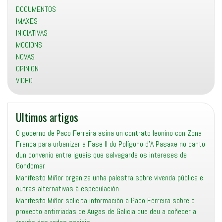
DOCUMENTOS
unanimidade
da
IMAXES
Corporación
INICIATIVAS
Municipal
MOCIONS
(Pleno
NOVAS
Gondomar,
OPINION
febreiro
VIDEO
2022)
Ultimos artigos
O goberno de Paco Ferreira asina un contrato leonino con Zona
Franca para urbanizar a Fase II do Polígono d’A Pasaxe no canto
dun convenio entre iguais que salvagarde os intereses de
Gondomar
Manifesto Miñor organiza unha palestra sobre vivenda pública e
outras alternativas á especulación
Manifesto Miñor solicita información a Paco Ferreira sobre o
proxecto antirriadas de Augas de Galicia que deu a coñecer a