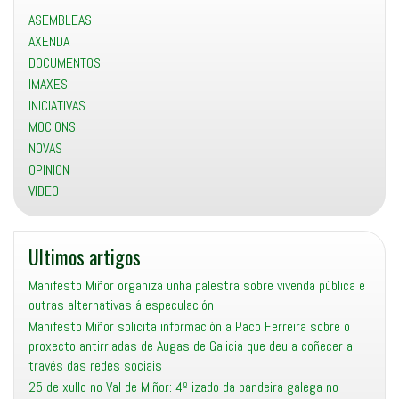
instou
ASEMBLEAS
Antonio
AXENDA
Araújo
DOCUMENTOS
dende
a
IMAXES
Concellería
INICIATIVAS
de
MOCIONS
Urbanismo
NOVAS
OPINION
VIDEO
Ultimos artigos
Manifesto Miñor organiza unha palestra sobre vivenda pública e
outras alternativas á especulación
Manifesto Miñor solicita información a Paco Ferreira sobre o
proxecto antirriadas de Augas de Galicia que deu a coñecer a
través das redes sociais
25 de xullo no Val de Miñor: 4º izado da bandeira galega no