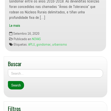
Gondomar entre os anos 2016-2018. As devanditas licenzas
foran concedidas nas chamadas “Áreas de Tolerancia” que
rodean os Núcleos Rurais delimitados, e tiñan unha
profundidade fixa de […]
Le mais
A
Setembro 16, 2020
APLU
Publicado en
NOVAS
retira
Etiquetas:
APLU
,
gondomar
,
urbanismo
as
demandas
contra
Buscar
as
persoas
propietarias
de
vivendas
con
licenza,
como
Filtros
lle