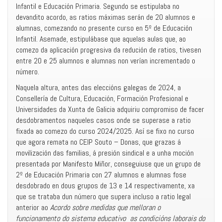
Infantil e Educación Primaria. Segundo se estipulaba no
devandito acordo, as ratios máximas serán de 20 alumnos e
alumnas, comezando no presente curso en 5º de Educación
Infantil. Asemade, estipulábase que aquelas aulas que, ao
comezo da aplicación progresiva da redución de ratios, tivesen
entre 20 e 25 alumnos e alumnas non verían incrementado o
número.
Naquela altura, antes das eleccións galegas de 2024, a
Consellería de Cultura, Educación, Formación Profesional e
Universidades da Xunta de Galicia adquiriu compromiso de facer
desdobramentos naqueles casos onde se superase a ratio
fixada ao comezo do curso 2024/2025. Así se fixo no curso
que agora remata no CEIP Souto – Donas, que grazas á
movilización das familias, á presión sindical e a unha moción
presentada por Manifesto Miñor, conseguiuse que un grupo de
2º de Educación Primaria con 27 alumnos e alumnas fose
desdobrado en dous grupos de 13 e 14 respectivamente, xa
que se trataba dun número que supera incluso a ratio legal
anterior ao
Acordo sobre medidas que melloran o
funcionamento do sistema educativo as condicións laborais do