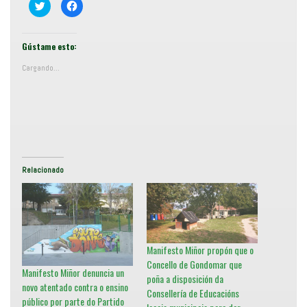
C
F
o
e
m
i
p
x
a
e
r
c
Gústame esto:
t
l
i
i
Cargando...
r
c
e
p
n
a
T
r
w
a
i
c
t
o
t
m
e
p
r
a
(
r
S
t
e
i
Relacionado
a
r
b
e
r
n
e
F
e
a
n
c
u
e
n
b
a
o
Manifesto Miñor propón que o
v
o
e
k
Concello de Gondomar que
n
(
Manifesto Miñor denuncia un
t
S
poña a disposición da
a
e
novo atentado contra o ensino
Consellería de Educacións
n
a
público por parte do Partido
a
b