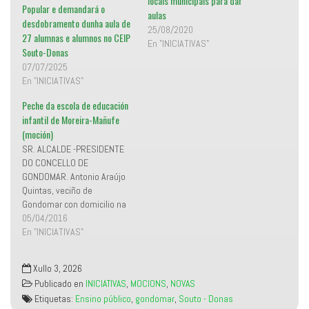
locais municipais para dar
n
r
Popular e demandará o
u
e
aulas
e
e
desdobramento dunha aula de
v
n
25/08/2020
a
u
27 alumnas e alumnos no CEIP
)
n
En "INICIATIVAS"
Souto-Donas
a
v
07/07/2025
e
n
En "INICIATIVAS"
t
a
n
Peche da escola de educación
a
n
infantil de Moreira-Mañufe
u
(moción)
e
v
SR. ALCALDE -PRESIDENTE
a
)
DO CONCELLO DE
GONDOMAR. Antonio Araújo
Quintas, veciño de
Gondomar con domicilio na
Avda. do Conde n“21, e DI
05/04/2016
n°36.032.724G, na súa
En "INICIATIVAS"
condición de concelleiro
membro do grupo municipal
Xullo 3, 2026
de Manifesto Miñor, presenta
Publicado en
INICIATIVAS
,
MOCIONS
,
NOVAS
ao Pleno para o seu debate
Etiquetas:
Ensino público
,
gondomar
,
Souto - Donas
e, aprobación se procede, a