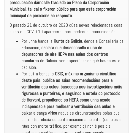
preocupación dámoslle traslado ao Pleno da Corporación
Municipal, tal cal o fixeron público para que esta corporación
municipal se posicione ao respecto.
O pasado 21 de outubro de 2020 dúas novas relacionadas coas
aulas e a COVID 19 apareceron nos medios de comunicación:
Por unha banda, a
Xunta de Galicia
, dende a Consellería de
Educación,
declara que desaconsella o uso de
depuradores de aire HEPA nas aulas dos centros
escolares de Galicia
, sen especificar en qué basea esta
decisión.
Por outra banda, o
CSIC,
máximo organismo científico
deste pais
,
publica as súas recomendacións para a
ventilación das aulas, baseadas nas investigacións máis
rigurosas e punteiras, e seguindo a estela do protocolo
de Harvard, propoñendo os HEPA como unha axuda
indispensable para mellorar a ventilación das aulas e
baixar a carga vírica
naquelas circunstancias polas que
por meteoroloxía ou contaminación ambiental (centros en
rúas con moito tráfico, por exemplo) non é posible
manter as ventás abertas de xeito continuado.