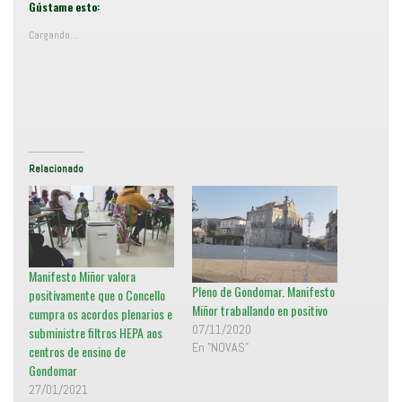
r
c
Gústame esto:
t
l
i
i
Cargando...
r
c
e
p
n
a
T
r
w
a
i
c
t
o
t
m
e
p
r
a
(
r
S
t
e
i
Relacionado
a
r
b
e
r
n
e
F
e
a
n
c
u
e
n
b
a
o
Manifesto Miñor valora
v
o
e
k
Pleno de Gondomar. Manifesto
positivamente que o Concello
n
(
t
S
Miñor traballando en positivo
cumpra os acordos plenarios e
a
e
n
a
07/11/2020
subministre filtros HEPA aos
a
b
En "NOVAS"
centros de ensino de
n
r
u
e
Gondomar
e
e
v
n
27/01/2021
a
u