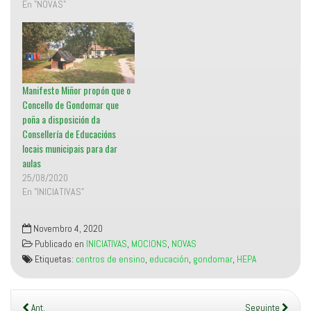
)
n
En "NOVAS"
a
v
e
n
t
a
n
a
n
u
Manifesto Miñor propón que o
e
v
Concello de Gondomar que
a
poña a disposición da
)
Consellería de Educacións
locais municipais para dar
aulas
25/08/2020
En "INICIATIVAS"
Novembro 4, 2020
Publicado en
INICIATIVAS
,
MOCIONS
,
NOVAS
Etiquetas:
centros de ensino
,
educación
,
gondomar
,
HEPA
Ant.
Seguinte