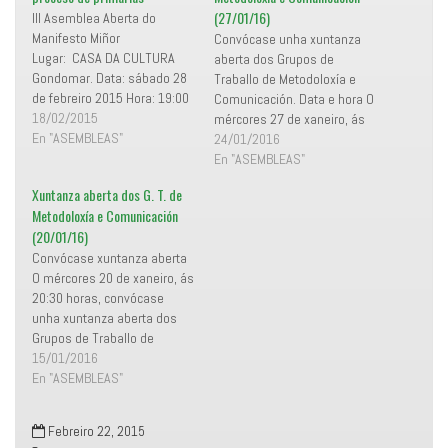
e
a
(27/01/16)
III Asemblea Aberta do
n
c
u
e
Manifesto Miñor
Convócase unha xuntanza
n
b
a
o
Lugar: CASA DA CULTURA
aberta dos Grupos de
v
o
Gondomar. Data: sábado 28
e
k
Traballo de Metodoloxía e
n
(
de febreiro 2015 Hora: 19:00
Comunicación. Data e hora O
t
S
a
e
Aprobación do Código Etico e
18/02/2015
mércores 27 de xaneiro, ás
n
a
o Regulamento de Primarias
En "ASEMBLEAS"
a
b
20:30 horas. Lugar no Local
24/01/2016
n
r
O Manifesto Miñor continúa
do Manifesto Miñor (r/
En "ASEMBLEAS"
u
e
e
e
traballando e
Párroco José Mariño 9). Orde
v
n
Xuntanza aberta dos G. T. de
avanzando. Este vindeiro
a
u
do día Preparación da
)
n
Metodoloxía e Comunicación
SÁBADO 28 de Febreiro as
Asemblea do Manifesto
a
v
(20/01/16)
19:00h na CASA DA CULTURA
Miñor do 3 de febreiro de
e
de GONDOMAR vai ter lugar a
Convócase xuntanza aberta
n
2016.
t
ASEMBLEA ABERTA do
O mércores 20 de xaneiro, ás
a
n
MANIFESTO …
20:30 horas, convócase
a
unha xuntanza aberta dos
n
u
Grupos de Traballo de
e
v
Metodoloxía e Comunicación
15/01/2016
a
no Local do Manifesto Miñor
En "ASEMBLEAS"
)
(r/ Párroco José Mariño 9).
Na xuntanza do Grupo de
Febreiro 22, 2015
Traballo de Coordinación do