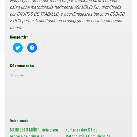
Nos organizamos por medio da participación direta cidadá
baixo unha metodoloxía horizontal ASAMBLEARIA, distribuída
por GRUPOS DE TRABALLO, e coordinados/as baixo un CÓDIGO
ÉTICO para ir traballando un cronograma de cara ás eleccións
locais.
Compartir:
C
F
o
e
m
i
p
x
a
e
r
c
Gústame esto:
t
l
i
i
Cargando...
r
c
e
p
n
a
T
r
w
a
i
c
t
o
t
m
e
p
r
a
(
r
S
t
e
i
Relacionado
a
r
b
e
MANIFESTO MIÑOR inicia o seu
Xuntanza dos GT de
r
n
e
F
proceso de primarias
Metodoloxía e Comunicación