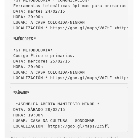
*GT METODOLOXÍA + COMUNICACIÓN*

Ferramentas telemáticas óptimas para primarias aber
DATA: martes 24/02/15

HORA: 20:00h

LUGAR: A CASA COLORIDA-NIGRÁN

LOCALIZACIÓN:* https://goo.gl/maps/VdZtF <https://g
*MÉRCORES *
*GT METODOLOXÍA*

Código Ético e primarias.

DATA: mércores 25/02/15

HORA. 20:00h

LUGAR: A CASA COLORIDA-NIGRÁN

LOCALIZACIÓN:* https://goo.gl/maps/VdZtF <https://
*SÁBADO*

 *ASEMBLEA ABERTA MANIFESTO MIÑOR * 

DATA: SÁBADO 28/02/15 

HORA: 19:00h 

LUGAR: CASA DA CULTURA - GONDOMAR 

LOCALIZACIÓN: https://goo.gl/maps/ZcSfl