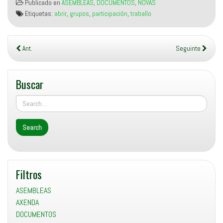
Publicado en
ASEMBLEAS
,
DOCUMENTOS
,
NOVAS
martes 12 de xaneiro
Etiquetas:
abrir
,
grupos
,
participación
,
traballo
acordouse que, por unha…
Ant.
Seguinte
Buscar
Filtros
ASEMBLEAS
AXENDA
DOCUMENTOS