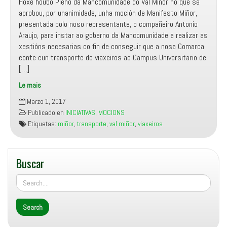
Hoxe houbo Pleno da Mancomunidade do Val Miñor no que se
aprobou, por unanimidade, unha moción de Manifesto Miñor,
presentada polo noso representante, o compañeiro Antonio
Araujo, para instar ao goberno da Mancomunidade a realizar as
xestións necesarias co fin de conseguir que a nosa Comarca
conte cun transporte de viaxeiros ao Campus Universitario de
[…]
Le mais
Transporte
Marzo 1, 2017
de
Publicado en
INICIATIVAS
,
MOCIONS
viaxeiros
Etiquetas:
miñor
,
transporte
,
val miñor
,
viaxeiros
ao
Campus
Universitario
Buscar
de
Vigo