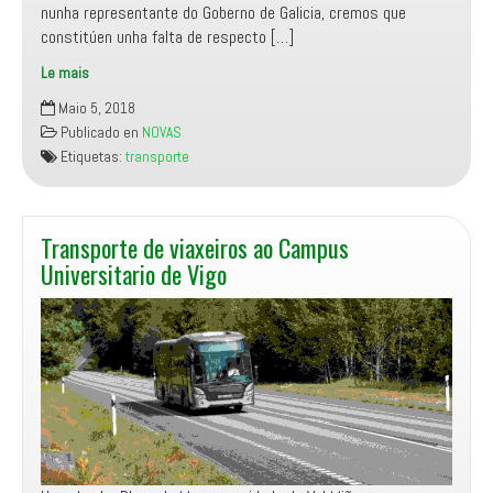
nunha representante do Goberno de Galicia, cremos que
constitúen unha falta de respecto […]
Le mais
Contestación
Maio 5, 2018
ás
Publicado en
NOVAS
declaracións
Etiquetas:
transporte
da
Conselleira
de
Infraestruturas
Transporte de viaxeiros ao Campus
e
Universitario de Vigo
Vivenda
sobre
o
transporte
metropolitano
en
Gondomar