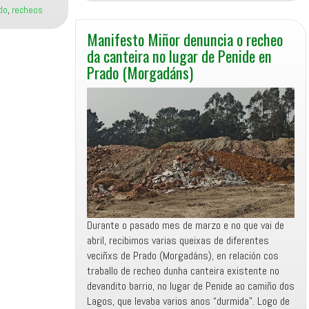
non
do
,
recheos
convoca
á
Manifesto Miñor denuncia o recheo
oposición
da canteira no lugar de Penide en
da
Prado (Morgadáns)
xuntanza
coa
veciñanza
de
Prado
por
“problemas
co
servidor
e
Durante o pasado mes de marzo e no que vai de
os
abril, recibimos varias queixas de diferentes
correos
veciñxs de Prado (Morgadáns), en relación cos
electrónicos”
traballo de recheo dunha canteira existente no
devandito barrio, no lugar de Penide ao camiño dos
Lagos, que levaba varios anos “durmida”. Logo de