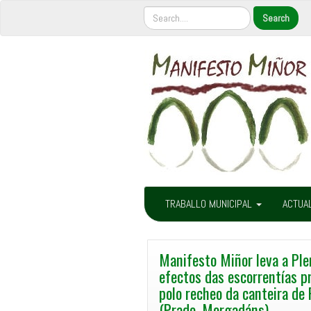
TRABALLO MUNICIPAL
ACTUA
Manifesto Miñor leva a Ple
efectos das escorrentías p
polo recheo da canteira de
(Prado, Morgadáns)