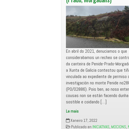
En abril do 2021, denuciamos o que
considerabamos un recheo se contro
da canteira de Penide-Prado-Morgad
a Xunta de Galicia contestou que tiñ
vinculada ao expediente de permiso 
investigación no monte Penide no2
(PO/02886). Pois ben, ao noso ente
cousas non se están facendo dunha
sostible e coidando […]
Le mais
Manifesto
Xaneiro 17, 2022
Miñor
Publicado en
INICIATIVAS
,
MOCIONS
,