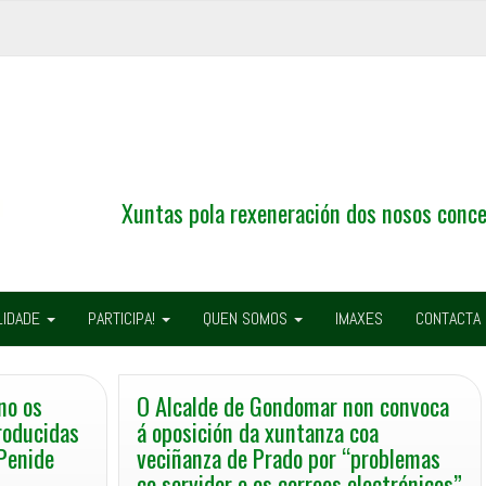
Xuntas pola rexeneración dos nosos conce
LIDADE
PARTICIPA!
QUEN SOMOS
IMAXES
CONTACTA
no os
O Alcalde de Gondomar non convoca
roducidas
á oposición da xuntanza coa
 Penide
veciñanza de Prado por “problemas
co servidor e os correos electrónicos”