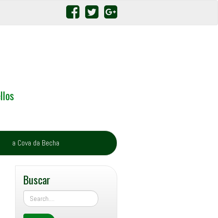
llos
a Cova da Becha
Buscar