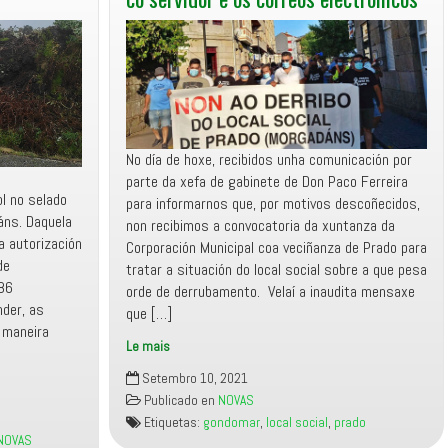
No día de hoxe, recibidos unha comunicación por
parte da xefa de gabinete de Don Paco Ferreira
l no selado
para informarnos que, por motivos descoñecidos,
áns. Daquela
non recibimos a convocatoria da xuntanza da
a autorización
Corporación Municipal coa veciñanza de Prado para
de
tratar a situación do local social sobre a que pesa
886
orde de derrubamento. Velaí a inaudita mensaxe
nder, as
que […]
 maneira
Le mais
O
Setembro 10, 2021
Alcalde
Publicado en
NOVAS
de
Etiquetas:
gondomar
,
local social
,
prado
Gondomar
NOVAS