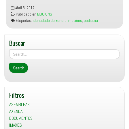
Mocións
Abril 5, 2017
presentadas
Publicado en
MOCIONS
no
Etiquetas:
identidade de xenero
,
mocións
,
pediatria
Pleno
de
Gondomar
Buscar
(Xoves,
6
de
abril
de
2017)
Filtros
ASEMBLEAS
AXENDA
DOCUMENTOS
IMAXES