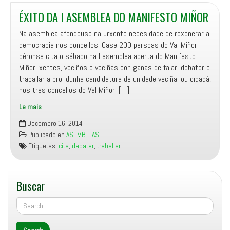
ÉXITO DA I ASEMBLEA DO MANIFESTO MIÑOR
Na asemblea afondouse na urxente necesidade de rexenerar a
democracia nos concellos. Case 200 persoas do Val Miñor
déronse cita o sábado na I asemblea aberta do Manifesto
Miñor, xentes, veciños e veciñas con ganas de falar, debater e
traballar a prol dunha candidatura de unidade veciñal ou cidadá,
nos tres concellos do Val Miñor. […]
Le mais
ÉXITO
Decembro 16, 2014
DA
Publicado en
ASEMBLEAS
I
Etiquetas:
cita
,
debater
,
traballar
ASEMBLEA
DO
MANIFESTO
Buscar
MIÑOR