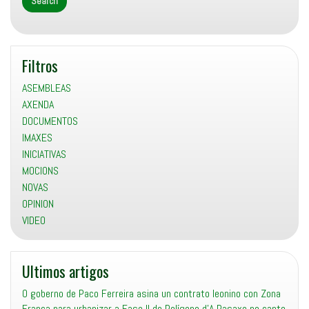
Filtros
ASEMBLEAS
AXENDA
DOCUMENTOS
IMAXES
INICIATIVAS
MOCIONS
NOVAS
OPINION
VIDEO
Ultimos artigos
O goberno de Paco Ferreira asina un contrato leonino con Zona
Franca para urbanizar a Fase II do Polígono d’A Pasaxe no canto