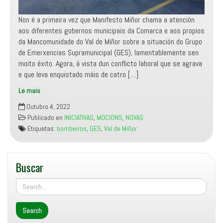
Non é a primeira vez que Manifesto Miñor chama a atención
aos diferentes gobernos municipais da Comarca e aos propios
da Mancomunidade do Val de Miñor sobre a situación do Grupo
de Emerxencias Supramunicipal (GES), lamentablemente sen
moito éxito. Agora, á vista dun conflicto laboral que se agrava
e que leva enquistado máis de catro […]
Le mais
Manifesto
Outubro 4, 2022
Miñor
Publicado en
INICIATIVAS
,
MOCIONS
,
NOVAS
demandará
Etiquetas:
bombeiros
,
GES
,
Val de Miñor
no
Pleno
de
Buscar
Gondomar
unha
solución
consensuada
para
o