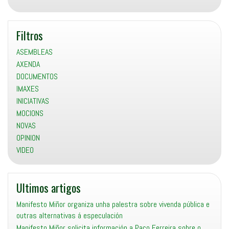
Grupo
de
Filtros
Emerxencias
Supramunicipal
ASEMBLEAS
(GES)
AXENDA
DOCUMENTOS
IMAXES
INICIATIVAS
MOCIONS
NOVAS
OPINION
VIDEO
Ultimos artigos
Manifesto Miñor organiza unha palestra sobre vivenda pública e
outras alternativas á especulación
Manifesto Miñor solicita información a Paco Ferreira sobre o