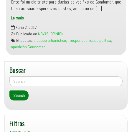
Onte foi un día triste para ducias de veciñxs de Gondomar, que
tiñan as súas esperanzas postas, así como os […]
Le mais
Bloqueo
Xuño 2, 2017
urbanístico
Publicado en
NOVAS
,
OPINION
e
Etiquetas:
bloqueo urbanístico
,
irresponsabilidade política
,
irresponsabilidade
oposición Gondomar
política
da
oposición
Buscar
en
Gondomar
Filtros