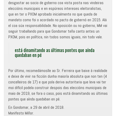
desgastar ao socio de goberno coa vista posta nas vindeiras
eleccións municipais e en espúreos intereses eleitoralistas,
que en ter o PXOM aprobado inicialmente no que queda de
mandato como foi o acordado no pacto de gobernó en 2015. Alá
el coa súa responsabilidade. Na oposición ou no goberno, MM vai
seguir traballando para que Gondomar teña canto antes un
PXOM, pois en política, nin todos somos iguais, nin todo vale.
está dinamitando as últimas pontes que aínda
quedaban en pé
Por último, recomedámoslle ao Sr. Ferreira que baixe á realidade
e deixe de vivir na ficción dunha maioría absoluta que non ten (4
concelleiros de 17) e que pola deriva autoritaria que leva vai ter
moi difícil podela construir despois das eleccións municipais de
maio de 2019, se fora o caso, pois está dinamitando as últimas
pontes que aínda quedaban en pé.
En Gondomar, a 29 de abril de 2018.
Manifesto Miñor.