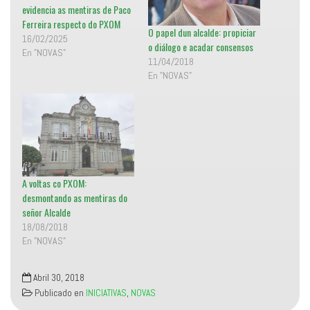
t
S
evidencia as mentiras de Paco
a
e
Ferreira respecto do PXOM
n
a
O papel dun alcalde: propiciar
a
b
16/02/2025
n
r
o diálogo e acadar consensos
u
e
En "NOVAS"
e
e
11/04/2018
v
n
a
u
En "NOVAS"
)
n
a
v
e
n
t
a
n
a
n
u
e
A voltas co PXOM:
v
a
desmontando as mentiras do
)
señor Alcalde
18/08/2018
En "NOVAS"
Abril 30, 2018
Publicado en
INICIATIVAS
,
NOVAS