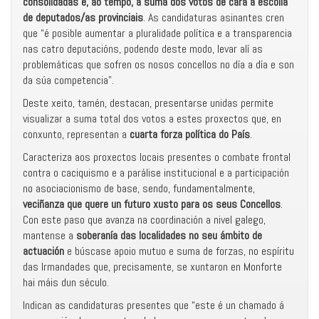
consolidadas e, ao tempo, a suma dos votos de cara a escolla
de deputados/as provinciais
. As candidaturas asinantes cren
que “é posible aumentar a pluralidade política e a transparencia
nas catro deputacións, podendo deste modo, levar alí as
problemáticas que sofren os nosos concellos no día a día e son
da súa competencia”.
Deste xeito, tamén, destacan, presentarse unidas permite
visualizar a suma total dos votos a estes proxectos que, en
conxunto, representan a
cuarta forza política do País
.
Caracteriza aos proxectos locais presentes o combate frontal
contra o caciquismo e a parálise institucional e a participación
no asociacionismo de base, sendo, fundamentalmente,
veciñanza que quere un futuro xusto para os seus Concellos
.
Con este paso que avanza na coordinación a nivel galego,
mantense a
soberanía das localidades no seu ámbito de
actuación
e búscase apoio mutuo e suma de forzas, no espíritu
das Irmandades que, precisamente, se xuntaron en Monforte
hai máis dun século.
Indican as candidaturas presentes que “este é un chamado á