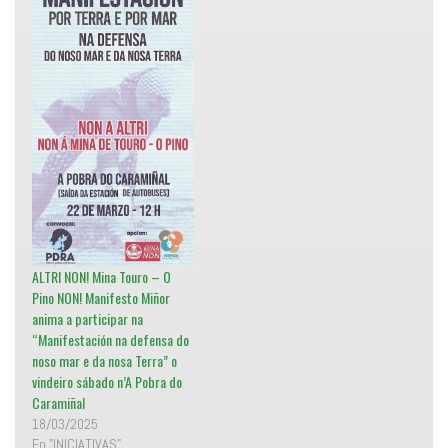
a
n
a
n
u
e
v
a
)
ALTRI NON! Mina Touro – O
Pino NON! Manifesto Miñor
anima a participar na
“Manifestación na defensa do
noso mar e da nosa Terra” o
vindeiro sábado n’A Pobra do
Caramiñal
18/03/2025
En "INICIATIVAS"