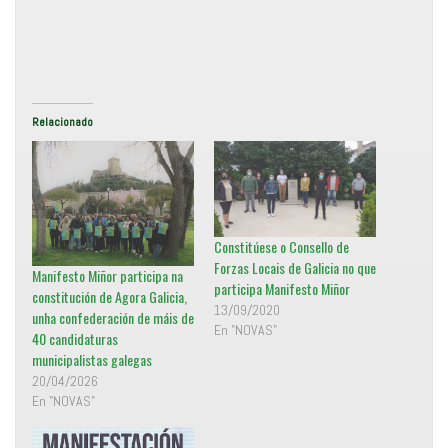
T
r
w
a
i
c
t
o
t
m
e
p
r
a
(
r
S
t
e
i
Relacionado
a
r
b
e
r
n
e
F
e
a
n
c
u
e
n
b
a
o
v
o
Constitúese o Consello de
e
k
n
(
Forzas Locais de Galicia no que
Manifesto Miñor participa na
t
S
participa Manifesto Miñor
a
e
constitución de Agora Galicia,
n
a
13/09/2020
a
b
unha confederación de máis de
n
r
En "NOVAS"
40 candidaturas
u
e
e
e
municipalistas galegas
v
n
a
u
20/04/2026
)
n
a
En "NOVAS"
v
e
n
t