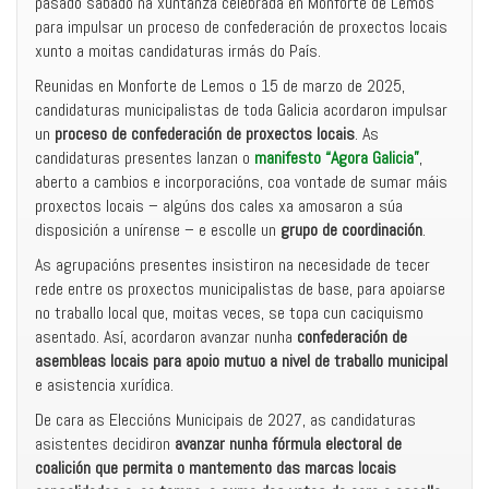
pasado sábado na xuntanza celebrada en Monforte de Lemos
para impulsar un proceso de confederación de proxectos locais
xunto a moitas candidaturas irmás do País.
Reunidas en Monforte de Lemos o 15 de marzo de 2025,
candidaturas municipalistas de toda Galicia acordaron impulsar
un
proceso de confederación de proxectos locais
. As
candidaturas presentes lanzan o
manifesto “Agora Galicia”
,
aberto a cambios e incorporacións, coa vontade de sumar máis
proxectos locais – algúns dos cales xa amosaron a súa
disposición a unírense – e escolle un
grupo de coordinación
.
As agrupacións presentes insistiron na necesidade de tecer
rede entre os proxectos municipalistas de base, para apoiarse
no traballo local que, moitas veces, se topa cun caciquismo
asentado. Así, acordaron avanzar nunha
confederación de
asembleas locais para apoio mutuo a nivel de traballo municipal
e asistencia xurídica.
De cara as Eleccións Municipais de 2027, as candidaturas
asistentes decidiron
avanzar nunha fórmula electoral de
coalición que permita o mantemento das marcas locais