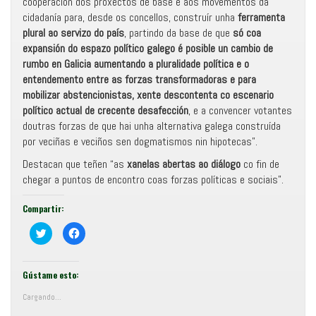
cooperación dos proxectos de base e aos movementos da
cidadanía para, desde os concellos, construír unha
ferramenta
plural ao servizo do país
, partindo da base de que
só coa
expansión do espazo político galego é posible un cambio de
rumbo en Galicia aumentando a pluralidade política e o
entendemento entre as forzas transformadoras e para
mobilizar abstencionistas, xente descontenta co escenario
político actual de crecente desafección
, e a convencer votantes
doutras forzas de que hai unha alternativa galega construída
por veciñas e veciños sen dogmatismos nin hipotecas”.
Destacan que teñen “as
xanelas abertas ao diálogo
co fin de
chegar a puntos de encontro coas forzas políticas e sociais”.
Compartir:
C
F
o
e
m
i
p
x
a
e
r
c
Gústame esto:
t
l
i
i
Cargando...
r
c
e
p
n
a