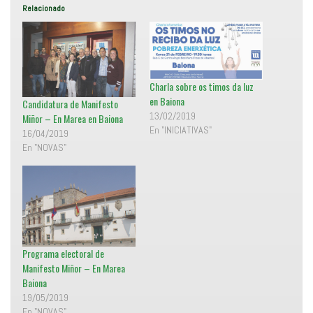
e
i
Relacionado
a
r
b
e
r
n
e
F
e
a
n
c
u
e
n
b
a
o
Charla sobre os timos da luz
v
o
en Baiona
e
k
Candidatura de Manifesto
n
(
13/02/2019
t
S
Miñor – En Marea en Baiona
a
e
En "INICIATIVAS"
n
a
16/04/2019
a
b
En "NOVAS"
n
r
u
e
e
e
v
n
a
u
)
n
a
v
e
n
t
a
n
Programa electoral de
a
Manifesto Miñor – En Marea
n
u
Baiona
e
v
19/05/2019
a
)
En "NOVAS"