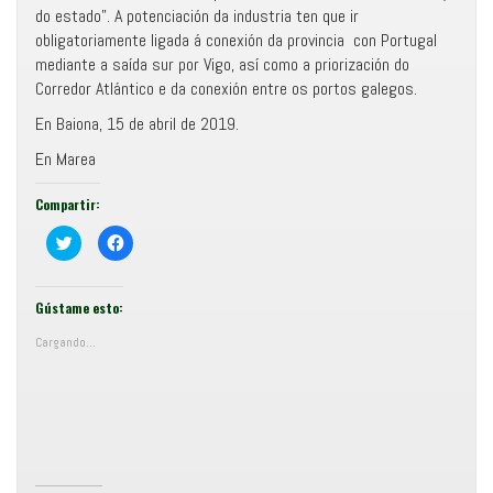
do estado”. A potenciación da industria ten que ir
obligatoriamente ligada á conexión da provincia con Portugal
mediante a saída sur por Vigo, así como a priorización do
Corredor Atlántico e da conexión entre os portos galegos.
En Baiona, 15 de abril de 2019.
En Marea
Compartir:
C
F
o
e
m
i
p
x
a
e
r
c
Gústame esto:
t
l
i
i
Cargando...
r
c
e
p
n
a
T
r
w
a
i
c
t
o
t
m
e
p
r
a
(
r
S
t