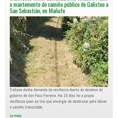
o
o mantemento do camiño público de Galisteo a
ensino
San Sebastián, en Mañufe
público
por
parte
do
Partido
Popular
e
demandará
o
desdobramento
dunha
aula
de
27
Trátase dunha demanda da veciñanza diante do desleixo do
alumnas
goberno de don Paco Ferreira. Hai 15 días foi a propia
e
veciñanza quen se tivo que encargar de desbrozar para deixar
alumnos
o camiño transitable.
no
Le mais
CEIP