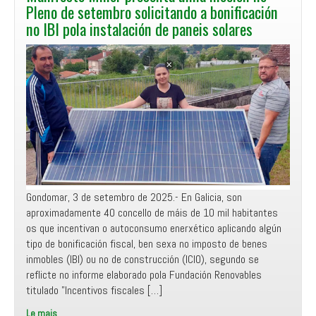
a
Pleno de setembro solicitando a bonificación
integración
no IBI pola instalación de paneis solares
do
GES
no
Consorcio
Provincial
de
Pontevedra
para
a
Prestación
do
Gondomar, 3 de setembro de 2025.- En Galicia, son
Servizo
aproximadamente 40 concello de máis de 10 mil habitantes
contra
os que incentivan o autoconsumo enerxético aplicando algún
Incendios
tipo de bonificación fiscal, ben sexa no imposto de benes
e
inmobles (IBI) ou no de construcción (ICIO), segundo se
Salvamento
reflicte no informe elaborado pola Fundación Renovables
titulado ”Incentivos fiscales […]
Le mais