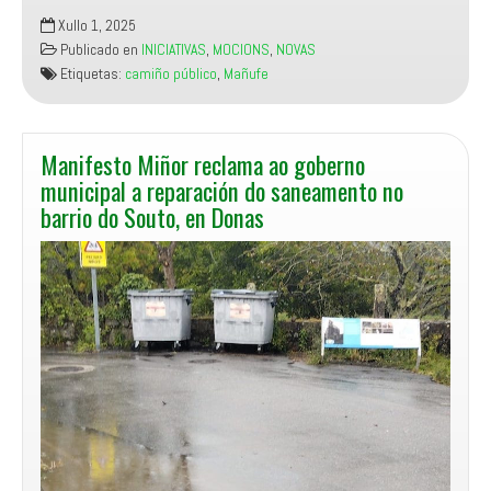
Manifesto
Souto-
Xullo 1, 2025
Miñor
Donas
Publicado en
INICIATIVAS
,
MOCIONS
,
NOVAS
demandará
Etiquetas:
camiño público
,
Mañufe
no
vindeiro
Pleno
o
Manifesto Miñor reclama ao goberno
mantemento
municipal a reparación do saneamento no
do
barrio do Souto, en Donas
camiño
público
de
Galisteo
a
San
Sebastián,
en
Mañufe