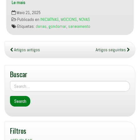
Le mais
Manifesto
Maio 21, 2025
Miñor
Publicado en
INICIATIVAS
,
MOCIONS
,
NOVAS
reclama
Etiquetas:
donas
,
gondomar
,
saneamento
ao
goberno
municipal
a
Artigos antigos
Artigos seguintes
reparación
do
saneamento
Buscar
no
barrio
do
Souto,
en
Donas
Filtros