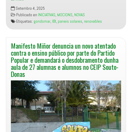
Manifesto
Setembro 4, 2025
Miñor
Publicado en
INICIATIVAS
,
MOCIONS
,
NOVAS
presenta
Etiquetas:
gondomar
,
IBI
,
paneis solares
,
renovables
unha
moción
no
Pleno
Manifesto Miñor denuncia un novo atentado
de
contra o ensino público por parte do Partido
setembro
Popular e demandará o desdobramento dunha
solicitando
aula de 27 alumnas e alumnos no CEIP Souto-
a
Donas
bonificación
no
IBI
pola
instalación
de
paneis
solares