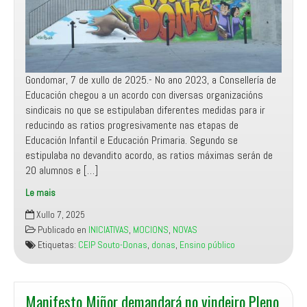
Gondomar, 7 de xullo de 2025.- No ano 2023, a Consellería de
Educación chegou a un acordo con diversas organizacións
sindicais no que se estipulaban diferentes medidas para ir
reducindo as ratios progresivamente nas etapas de
Educación Infantil e Educación Primaria. Segundo se
estipulaba no devandito acordo, as ratios máximas serán de
20 alumnos e […]
Le mais
Manifesto
Xullo 7, 2025
Miñor
Publicado en
INICIATIVAS
,
MOCIONS
,
NOVAS
denuncia
Etiquetas:
CEIP Souto-Donas
,
donas
,
Ensino público
un
novo
atentado
contra
Manifesto Miñor demandará no vindeiro Pleno