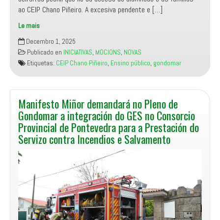
ao CEIP Chano Piñeiro. A excesiva pendente e […]
Le mais
Manifesto
Decembro 1, 2025
Miñor
Publicado en
INICIATIVAS
,
MOCIONS
,
NOVAS
solicita
Etiquetas:
CEIP Chano Piñeiro
,
Ensino público
,
gondomar
unha
solución
definitiva
aos
Manifesto Miñor demandará no Pleno de
problemas
Gondomar a integración do GES no Consorcio
de
Provincial de Pontevedra para a Prestación do
accesibilidade
Servizo contra Incendios e Salvamento
ao
CEIP
Chano
Piñeiro