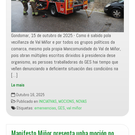
Gondomar, 15 de outubro de 2025.- Como é sabido pola
veciñanza de Val Miñor e por todos os grupos políticos da
comarca, mesmo pola propia Mancomunidade do Val de Miñor,
pois obran múltiples escritos dirixidos á presidencia dese
organismo, as persoas traballadoras do GES hai tempo que
veñen denunciando a deficiente situación das condicións na
[…]
Le mais
Manifesto
Outubro 16, 2025
Miñor
Publicado en
INICIATIVAS
,
MOCIONS
,
NOVAS
demandará
Etiquetas:
emerxencias
,
GES
,
val miñor
no
Pleno
de
Gondomar
Manifesto Miñor presenta unha moción no