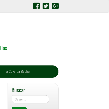
llos
a Cova da Becha
Buscar