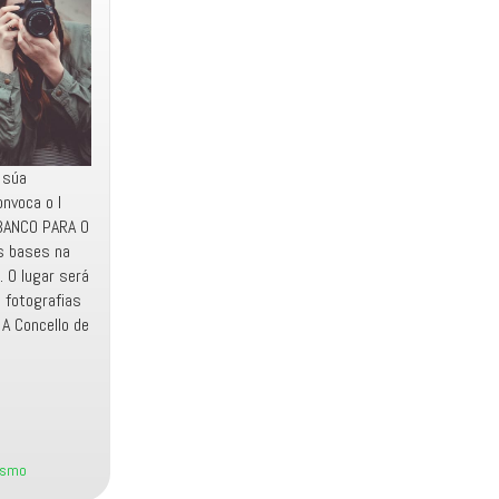
 súa
onvoca o I
 BANCO PARA O
s bases na
 O lugar será
s fotografias
 A Concello de
ismo