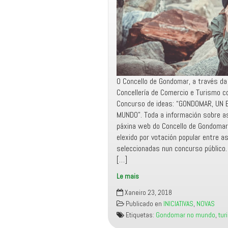
O Concello de Gondomar, a través da
Concellería de Comercio e Turismo c
Concurso de ideas: “GONDOMAR, UN
MUNDO”. Toda a información sobre a
páxina web do Concello de Gondomar.
elexido por votación popular entre a
seleccionadas nun concurso público.
[…]
Le mais
Gondomar
Xaneiro 23, 2018
coloca
Publicado en
INICIATIVAS
,
NOVAS
un
Etiquetas:
Gondomar no mundo
,
tur
banco