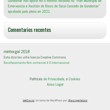
Gondomar non aplica nin o mínimo recollido no “Plan Municipal de
Emerxencia e Xestión do Risco de Seca Concello de Gondomar”
aprobado polo pleno en 2021
Comentarios recentes
minhor.gal 2018
Esta obra ten unha licenza Creative Commons
Recoñecemento-Non comercial 4.0 Internacional
.
Políticas
de Privacidade
, e
Cookies
Aviso Legal
IAMSocial
, Un tema de WordPress por
@aicragellebasi