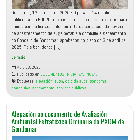
Gondomar, 13 de maio de 2025.- O pasado 14 de abril,
publicouse no BOPPO a exposición pública dos proxectos para
a inclusión na licitación do contrato de concesión de sevizos
de abastecemento de auga potable a domicilio e saneamento
do Concello de Gondomar, aprobados no pleno do 3 de abril de
2025. Pois ben, dende […]
Le mais
Manifesto
Maio 13, 2025
Miñor
Publicado en
DOCUMENTOS
,
INICIATIVAS
,
NOVAS
presenta
Etiquetas:
alegación
,
auga
,
ciclo da auga
,
gondomar
,
alegacións
parroquias
,
saneamento
,
servizos públicos
aos
proxectos
de
saneamento
Alegación ao documento de Avaliación
e
Ambiental Estratéxica Ordinaria do PXOM de
abastecemento
Gondomar
de
auga