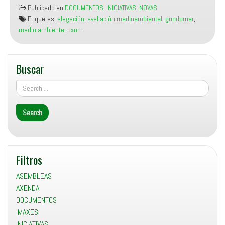
ao
Publicado en
DOCUMENTOS
,
INICIATIVAS
,
NOVAS
documento
Etiquetas:
alegación
,
avaliación medioambiental
,
gondomar
,
de
medio ambiente
,
pxom
Avaliación
Ambiental
Estratéxica
Buscar
Ordinaria
do
PXOM
de
Gondomar
Filtros
ASEMBLEAS
AXENDA
DOCUMENTOS
IMAXES
INICIATIVAS