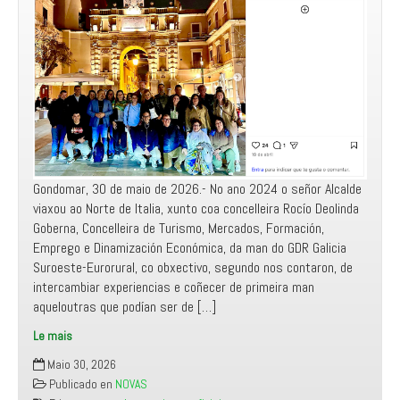
Gondomar, 30 de maio de 2026.- No ano 2024 o señor Alcalde
viaxou ao Norte de Italia, xunto coa concelleira Rocío Deolinda
Goberna, Concelleira de Turismo, Mercados, Formación,
Emprego e Dinamización Económica, da man do GDR Galicia
Suroeste-Eurorural, co obxectivo, segundo nos contaron, de
intercambiar experiencias e coñecer de primeira man
aqueloutras que podían ser de […]
Le mais
Manifesto
Maio 30, 2026
Miñor
Publicado en
NOVAS
segue