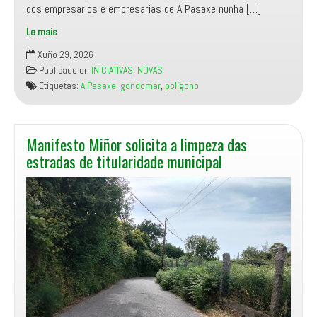
dos empresarios e empresarias de A Pasaxe nunha […]
Le mais
Manifesto
Xuño 29, 2026
Miñor
Publicado en
INICIATIVAS
,
NOVAS
pide
Etiquetas:
A Pasaxe
,
gondomar
,
polígono
explicacións
a
Don
Paco
Manifesto Miñor solicita a limpeza das
Ferreira
estradas de titularidade municipal
sobre
o
financiamento
das
obras
da
1ª
fase
do
Polígono