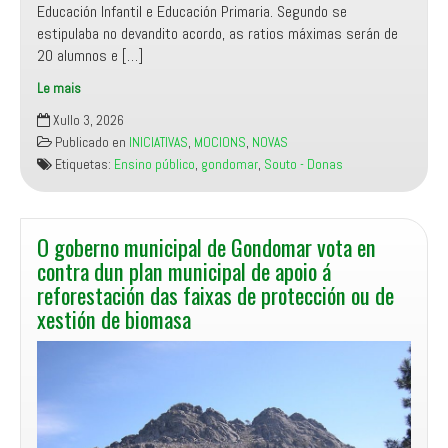
Educación Infantil e Educación Primaria. Segundo se
estipulaba no devandito acordo, as ratios máximas serán de
20 alumnos e […]
Le mais
Manifesto
Xullo 3, 2026
Miñor
Publicado en
INICIATIVAS
,
MOCIONS
,
NOVAS
denuncia
Etiquetas:
Ensino público
,
gondomar
,
Souto - Donas
a
intención
da
Consellería
O goberno municipal de Gondomar vota en
de
contra dun plan municipal de apoio á
Educación
reforestación das faixas de protección ou de
de
xestión de biomasa
recortar
persoal
no
CEIP
Souto
–