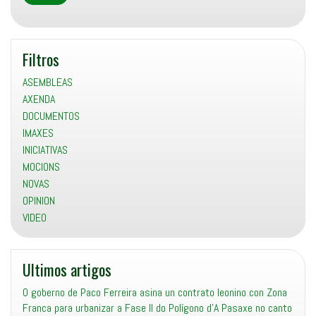
Sanidade
Pública
contra
a
Filtros
xestión
opaca
ASEMBLEAS
das
AXENDA
listas
DOCUMENTOS
de
IMAXES
agarda
INICIATIVAS
MOCIONS
NOVAS
OPINION
VIDEO
Ultimos artigos
O goberno de Paco Ferreira asina un contrato leonino con Zona
Franca para urbanizar a Fase II do Polígono d’A Pasaxe no canto