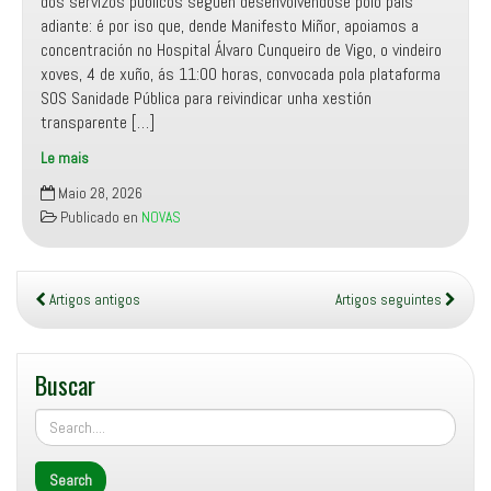
dos servizos públicos seguen desenvolvéndose polo país
adiante: é por iso que, dende Manifesto Miñor, apoiamos a
concentración no Hospital Álvaro Cunqueiro de Vigo, o vindeiro
xoves, 4 de xuño, ás 11:00 horas, convocada pola plataforma
SOS Sanidade Pública para reivindicar unha xestión
transparente […]
Le mais
Manifesto
Maio 28, 2026
Miñor
Publicado en
NOVAS
apoia
a
concentración
diante
Artigos antigos
Artigos seguintes
de
Hospital
Álvaro
Buscar
Cunqueiro
convocada
por
SOS