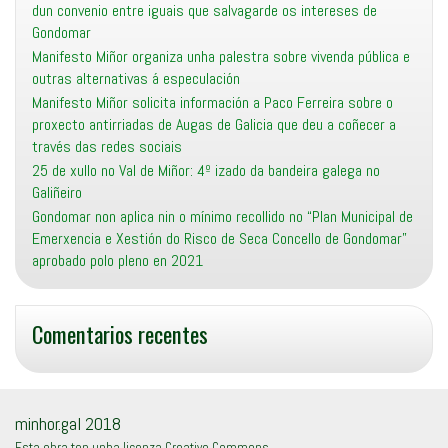
dun convenio entre iguais que salvagarde os intereses de
Gondomar
Manifesto Miñor organiza unha palestra sobre vivenda pública e
outras alternativas á especulación
Manifesto Miñor solicita información a Paco Ferreira sobre o
proxecto antirriadas de Augas de Galicia que deu a coñecer a
través das redes sociais
25 de xullo no Val de Miñor: 4º izado da bandeira galega no
Galiñeiro
Gondomar non aplica nin o mínimo recollido no “Plan Municipal de
Emerxencia e Xestión do Risco de Seca Concello de Gondomar”
aprobado polo pleno en 2021
Comentarios recentes
minhor.gal 2018
Esta obra ten unha licenza Creative Commons