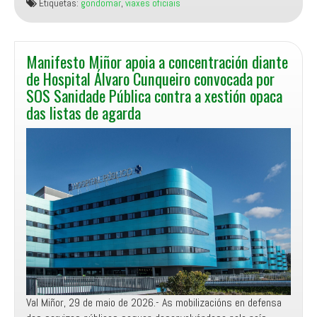
Etiquetas:
gondomar
,
viaxes oficiais
sen
información
sobre
a
Manifesto Miñor apoia a concentración diante
tourné
de Hospital Álvaro Cunqueiro convocada por
italiana
SOS Sanidade Pública contra a xestión opaca
do
das listas de agarda
señor
Alcalde
e
da
concelleira
de
Comercio
Val Miñor, 29 de maio de 2026.- As mobilizacións en defensa