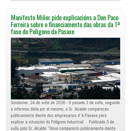
Gondomar
vota
en
Manifesto Miñor pide explicacións a Don Paco
contra
Ferreira sobre o financiamento das obras da 1ª
dun
fase do Polígono da Pasaxe
plan
municipal
de
apoio
á
reforestación
das
faixas
de
protección
ou
Gondomar, 24 de xuño de 2026.- O pasado 3 de xuño, segundo
de
a informou dáda por el mesmo, o Sr. Alcalde compareceu
xestión
publicamente diante dos empresarios d´A Pasaxe para
de
explicar a situación do Polígono Industrial: Publicado 3 de
biomasa
xuño polo Sr. Alcalde. “Hoxe comparecín publicamente diante