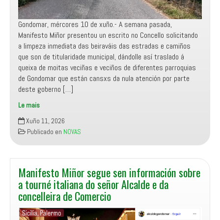
da
Pasaxe
Gondomar, mércores 10 de xuño.- A semana pasada,
Manifesto Miñor presentou un escrito no Concello solicitando
a limpeza inmediata das beiraváis das estradas e camiños
que son de titularidade municipal, dándolle así traslado á
queixa de moitas veciñas e veciños de diferentes parroquias
de Gondomar que están cansxs da nula atención por parte
deste goberno […]
Le mais
Manifesto
Xuño 11, 2026
Miñor
Publicado en
NOVAS
solicita
a
limpeza
das
Manifesto Miñor segue sen información sobre
estradas
a tourné italiana do señor Alcalde e da
de
concelleira de Comercio
titularidade
municipal