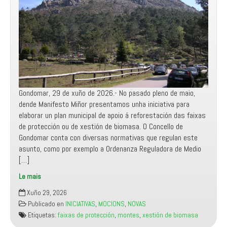
Donas
e
esixe
a
continuidade
do
desdobramento
para
Gondomar, 29 de xuño de 2026.- No pasado pleno de maio,
garantir
dende Manifesto Miñor presentamos unha iniciativa para
o
elaborar un plan municipal de apoio á reforestación das faixas
cumprimento
de protección ou de xestión de biomasa. O Concello de
da
Gondomar conta con diversas normativas que regulan este
normativa
asunto, como por exemplo a Ordenanza Reguladora de Medio
de
[…]
ratios
no
Le mais
centro
O
Xuño 29, 2026
goberno
Publicado en
INICIATIVAS
,
MOCIONS
,
NOVAS
municipal
Etiquetas:
faixas de protección
,
montes
,
xestión de biomasa
de