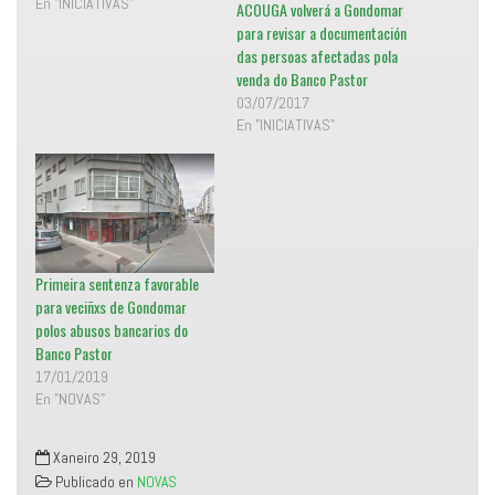
En "INICIATIVAS"
n
r
ACOUGA volverá a Gondomar
u
e
e
e
para revisar a documentación
v
n
das persoas afectadas pola
a
u
)
n
venda do Banco Pastor
a
v
03/07/2017
e
n
En "INICIATIVAS"
t
a
n
a
n
u
e
v
a
)
Primeira sentenza favorable
para veciñxs de Gondomar
polos abusos bancarios do
Banco Pastor
17/01/2019
En "NOVAS"
Xaneiro 29, 2019
Publicado en
NOVAS