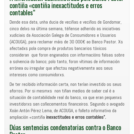
contiña «contiña inexactitudes e erros
contables”
Dende esa data, unha ducia de veciñas e veciños de Gondomar,
cinco delxs na última semana, téñense adherido as iniciativas
xudiciais da Asociación Galega de Consumidores e Usuarios
(ACOUGA), para reclamar máis de 30 000€ ao Banco Pastor. Xs
afectadxs pola compra de produtos bancarios tóxicos
consideran que foron enganados con informacións falsas sobre
a solvencia do banco; polo tanto, foron vítimas de información
errónea ou irregular que afectou negativamente aos seus
intereses como consumidorxs.
De ter recibido información certa, non terían investido os seus
aforros. Por si mesmxs non tiñan medios de saber cal é a
situación de contabilidade real do banco, xa que eran pequenxs
investidorxs sen coñecementos financeiros. Segundo o avogado
Xoán Antón Pérez Lema, de ACOUGA, o folleto informativo da
ampliación «contiña
inexactitudes e erros contables”.
Dúas sentencias condenatorias contra o Banco