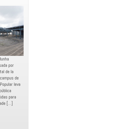
 dunha
lsada por
al de la
 campus de
Popular leva
pública
idas para
dade […]