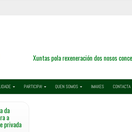
Xuntas pola rexeneración dos nosos conce
LIDADE
PARTICIPA!
QUEN SOMOS
IMAXES
CONTACTA
a da
ra a
e privada