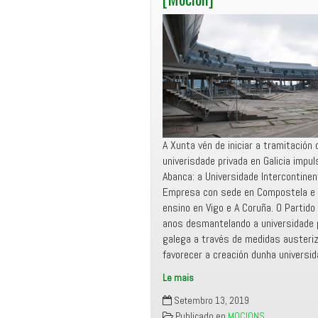
A Xunta vén de iniciar a tramitación
univerisdade privada en Galicia impu
Abanca: a Universidade Intercontinent
Empresa con sede en Compostela e
ensino en Vigo e A Coruña. O Partido 
anos desmantelando a universidade 
galega a través de medidas austeriz
favorecer a creación dunha universi
Le mais
Manifesto
Setembro 13, 2019
Miñor
Publicado en
MOCIONS