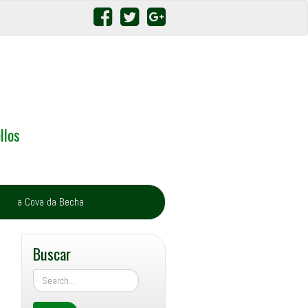
llos
a Cova da Becha
Buscar