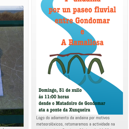
Pública
do
Val
Miñor
n’A
Ramallosa
Logo do adiamento da andaina por motivos
meteorolóxicos, retomaremos a actividade na