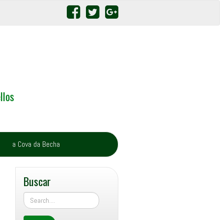
llos
a Cova da Becha
Buscar