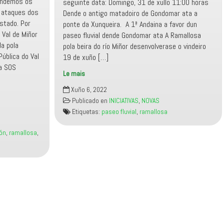
endemos os
seguinte data: Domingo, 31 de xullo 11:00 horas
s ataques dos
Dende o antigo matadoiro de Gondomar ata a
stado. Por
ponte da Xunqueira. A 1ª Andaina a favor dun
 Val de Miñor
paseo fluvial dende Gondomar ata A Ramallosa
da pola
pola beira do río Miñor desenvolverase o vindeiro
ública do Val
19 de xuño […]
ma SOS
Le mais
1ª
Xuño 6, 2022
andaina
Publicado en
INICIATIVAS
,
NOVAS
por
Etiquetas:
paseo fluvial
,
ramallosa
un
paseo
ión
,
ramallosa
,
fluvial
entre
Gondomar
e
A
Ramallosa