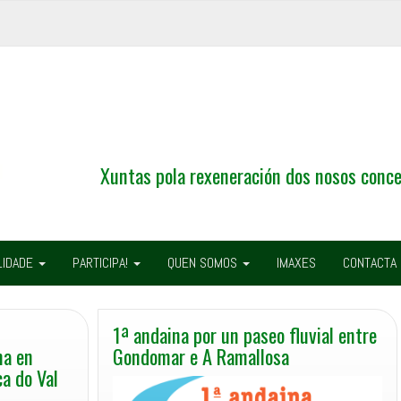
Xuntas pola rexeneración dos nosos conce
LIDADE
PARTICIPA!
QUEN SOMOS
IMAXES
CONTACTA
Plataforma
en
1ª andaina por un paseo fluvial entre
Defensa
ma en
Gondomar e A Ramallosa
da
a do Val
Sanidade