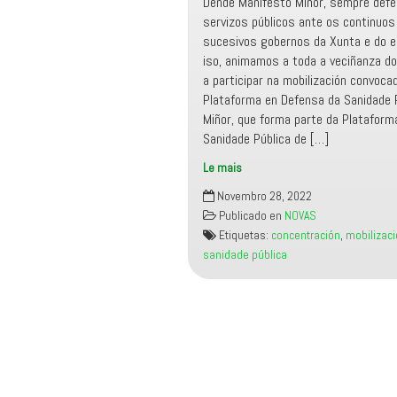
Dende Manifesto Miñor, sempre def
servizos públicos ante os continuo
sucesivos gobernos da Xunta e do e
iso, animamos a toda a veciñanza do
a participar na mobilización convoca
Plataforma en Defensa da Sanidade P
Miñor, que forma parte da Platafor
Sanidade Pública de […]
Le mais
Manifesto
Novembro 28, 2022
Miñor
Publicado en
NOVAS
apoia
Etiquetas:
concentración
,
mobilizac
a
sanidade pública
concentración
da