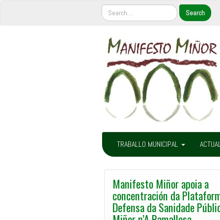
TRABALLO MUNICIPAL
ACTUA
Manifesto Miñor apoia a
concentración da Platafor
Defensa da Sanidade Públic
Miñor n’A Ramallosa