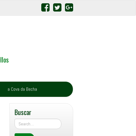
llos
a Cova da Becha
Buscar