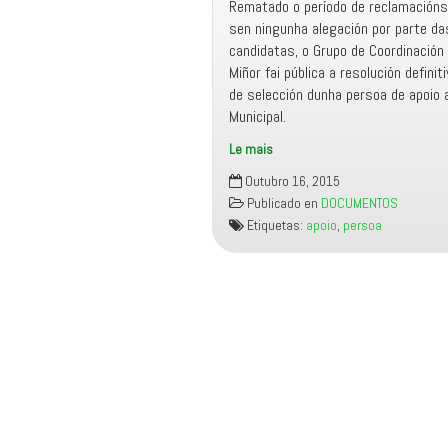
Rematado o período de reclamacións
sen ningunha alegación por parte d
candidatas, o Grupo de Coordinación
Miñor fai pública a resolución defini
de selección dunha persoa de apoio 
Municipal.
Le mais
Resolución
Outubro 16, 2015
definitiva
Publicado en
DOCUMENTOS
da
Etiquetas:
apoio
,
persoa
selección
dunha
persoa
de
apoio
ao
Grupo
Municipal