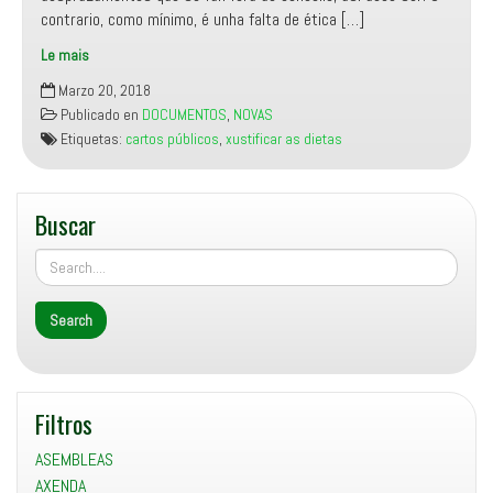
contrario, como mínimo, é unha falta de ética […]
Le mais
Carta
Marzo 20, 2018
remitida
Publicado en
DOCUMENTOS
,
NOVAS
ao
Etiquetas:
cartos públicos
,
xustificar as dietas
señor
Alcalde
polo
Buscar
cobro
indebido
de
kilometraxe
Filtros
ASEMBLEAS
AXENDA