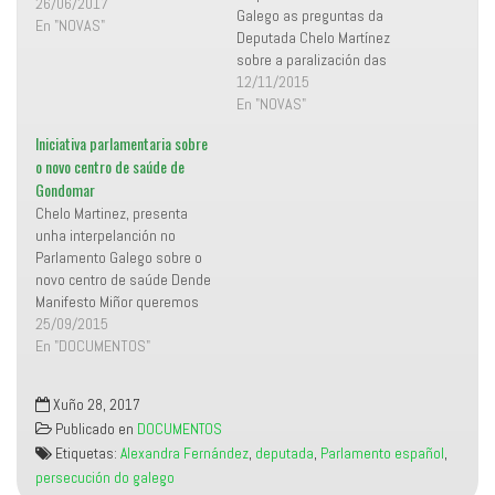
26/06/2017
a
e
Galego as preguntas da
n
a
En "NOVAS"
a
b
Deputada Chelo Martínez
n
r
sobre a paralización das
u
e
e
e
obras do novo centro de
12/11/2015
v
n
a
u
saúde de Gondomar No día
En "NOVAS"
)
n
de hoxe, 12 de novembro, a
a
v
Iniciativa parlamentaria sobre
Consellería de Sanidade
e
o novo centro de saúde de
n
respondeu, por fin, na
t
Gondomar
Comisión de sanidade do
a
n
Chelo Martinez, presenta
Parlamento Galego e a
a
n
unha interpelanción no
través…
u
Parlamento Galego sobre o
e
v
novo centro de saúde Dende
a
)
Manifesto Miñor queremos
poñer en coñecemento da
25/09/2015
veciñanaza de Gondomar
En "DOCUMENTOS"
que as obras do novo centro
de saúde do noso concello
Xuño 28, 2017
volven sufrir un parón de
Publicado en
DOCUMENTOS
case un mes e sospeitamos
Etiquetas:
Alexandra Fernández
,
deputada
,
Parlamento español
,
que unha vez máis é…
persecución do galego