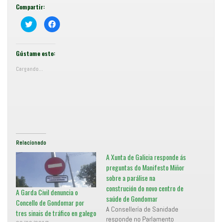
Compartir:
C
F
o
e
m
i
p
x
a
e
r
c
Gústame esto:
t
l
i
i
Cargando...
r
c
e
p
n
a
T
r
w
a
i
c
t
o
t
m
e
p
r
a
(
r
S
t
e
i
Relacionado
a
r
b
e
A Xunta de Galicia responde ás
r
n
e
F
preguntas do Manifesto Miñor
e
a
sobre a parálise na
n
c
u
e
construción do novo centro de
n
b
A Garda Civil denuncia o
a
o
saúde de Gondomar
v
o
Concello de Gondomar por
e
k
A Consellería de Sanidade
tres sinais de tráfico en galego
n
(
responde no Parlamento
t
S