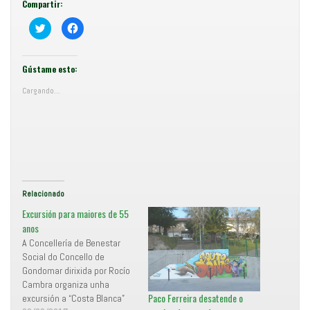
Compartir:
C
F
o
e
m
i
p
x
a
e
r
c
Gústame esto:
t
l
i
i
Cargando...
r
c
e
p
n
a
T
r
w
a
i
c
t
o
t
m
e
p
r
a
(
r
S
t
e
i
Relacionado
a
r
b
e
Excursión para maiores de 55
r
n
e
F
anos
e
a
A Concellería de Benestar
n
c
u
e
Social do Concello de
n
b
a
o
Gondomar dirixida por Rocío
v
o
Cambra organiza unha
e
k
n
(
Paco Ferreira desatende o
excursión a “Costa Blanca”
t
S
a
e