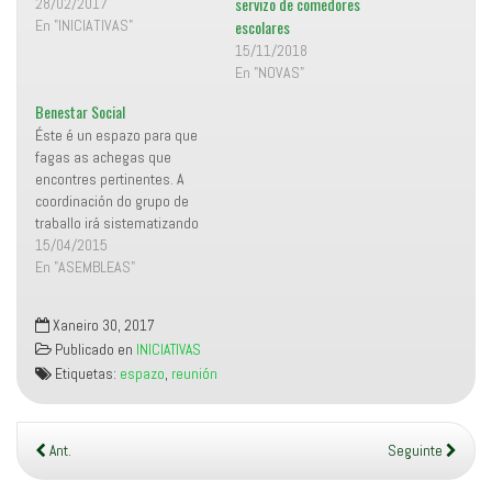
servizo de comedores
para maiores de 55 anos.
28/02/2017
n
a
escolares
Excursión a "Costa Blanca"
En "INICIATIVAS"
a
b
n
r
para maiores de 55 anos
15/11/2018
u
e
e
e
Pódese reservar praza a
En "NOVAS"
v
n
partir do día 1 de marzo no
a
u
)
n
Benestar Social
departamento de Benestar
a
v
Éste é un espazo para que
Social sito na…
e
fagas as achegas que
n
t
encontres pertinentes. A
a
n
coordinación do grupo de
a
traballo irá sistematizando
n
u
as propostas e elaborando
15/04/2015
e
v
mecanismos de debate e
En "ASEMBLEAS"
a
consenso para a
)
construcción e relatoría que
Xaneiro 30, 2017
aproxime o máis posible un
Publicado en
INICIATIVAS
programa comun baseado
Etiquetas:
espazo
,
reunión
nos principios do Manifesto
Miñor. Primeiros Eixos…
Ant.
Seguinte