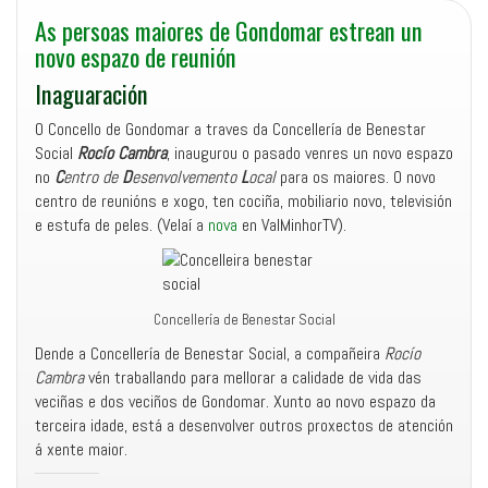
As persoas maiores de Gondomar estrean un
novo espazo de reunión
Inaguaración
O Concello de Gondomar a traves da Concellería de Benestar
Social
Rocío Cambra
, inaugurou o pasado venres un novo espazo
no
C
entro de
D
esenvolvemento
L
ocal
para os maiores. O novo
centro de reunións e xogo, ten cociña, mobiliario novo, televisión
e estufa de peles. (Velaí a
nova
en ValMinhorTV).
Concellería de Benestar Social
Dende a Concellería de Benestar Social, a compañeira
Rocío
Cambra
vén traballando para mellorar a calidade de vida das
veciñas e dos veciños de Gondomar. Xunto ao novo espazo da
terceira idade, está a desenvolver outros proxectos de atención
á xente maior.