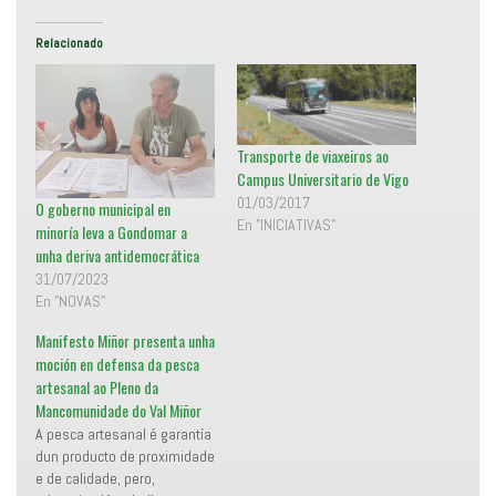
r
a
(
r
S
t
e
i
Relacionado
a
r
b
e
r
n
e
F
e
a
n
c
u
e
n
b
Transporte de viaxeiros ao
a
o
v
o
Campus Universitario de Vigo
e
k
n
(
01/03/2017
O goberno municipal en
t
S
En "INICIATIVAS"
a
e
minoría leva a Gondomar a
n
a
unha deriva antidemocrática
a
b
n
r
31/07/2023
u
e
e
e
En "NOVAS"
v
n
a
u
)
n
Manifesto Miñor presenta unha
a
v
moción en defensa da pesca
e
artesanal ao Pleno da
n
t
Mancomunidade do Val Miñor
a
n
A pesca artesanal é garantía
a
n
dun producto de proximidade
u
e de calidade, pero,
e
v