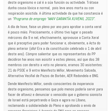
deste organismo e cal é a súa función ou actividade. Trátase
dunha cousa lóxica e normal, pois leva anos morta ou con
respiración asistida. A última actividade da que hai constancia é
un
“
Programa de emprego “MAIV GARANTÍA XUVENIL 2023”.
A día de hoxe, faise un pleno por ano para aprobar a conta xeral
é pouco máis. Precisamente, o último tivo lugar o pasado
mércores día 9 e nel, efectivamente, aprovouse a Conta Xeral
que é preceptivo para poder funcionar e, obviamente, a Acta do
pleno anterior (ollo! Era a da constitución celebrado o 1 de abril
deste ano). Cómpre salientar que os representantes do PP
decidiron hai anos non asisitir a estes plenos, así que dos 38
membros con dereito a voto no plenario, eramos 30 asistentes:
21 do PSOE e 9 entre Manifesto Miñor, Movemento Salceda,
Alternativa Veciñal de Pazos de Borbén, AER Redondela e BNG.
Dende Manifesto Miñor, sendo conscientes da inoperancia
deste organismo, pensamos que polo menos podería servir para
facer de altavoz e denunciar o xenocidio que o goberno sionista
de Israel está perpetrando e Gaza e agora no Líbano,
reclamando a solidariedade do Pleno e aprobando o envío de
recursos finacieiros á Axencia da ONU para as persoas