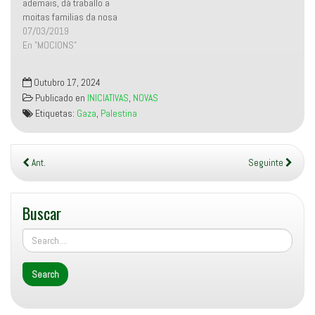
ademais, dá traballo a
a
)
moitas familias da nosa
Comarca. Por tanto,
07/03/2019
entendemos a pesca
En "MOCIONS"
artesanal como una
actividade económica
Outubro 17, 2024
fundamental para o val
Publicado en
INICIATIVAS
,
NOVAS
miñor. Cómpre lembrar,
Etiquetas:
Gaza
,
Palestina
tamñén, que se trata dunha
actividade sustentable e
respectuosa co mar.…
Ant.
Seguinte
Buscar