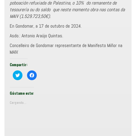
poboación refuxiada de Palestina,
o 10% do remanente de
tesourería ou do saldo que neste momento obra nas contas da
MAIV (1.529.723,50€).
En Gondomar, a 17 de outubro de 2024.
Asdo.: Antonio Araújo Quintas.
Concelleiro de Gondomar representante de Manifesto Miñor na
MAIV.
Compartir:
C
F
o
e
m
i
p
x
a
e
r
c
Gústame esto:
t
l
i
i
Cargando...
r
c
e
p
n
a
T
r
w
a
i
c
t
o
t
m
e
p