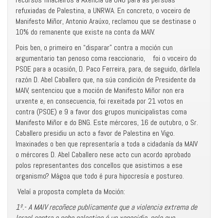
refuxiadas de Palestina, a UNRWA. En concreto, o voceiro de
Manifesto Miñor, Antonio Araúxo, reclamou que se destinase o
10% do remanente que existe na conta da MAIV.
Pois ben, o primeiro en “disparar” contra a moción cun
argumentario tan penoso coma reaccionario, foi o voceiro do
PSOE para a ocasión, D. Paco Ferreira, para, de seguido, dárllela
razón D. Abel Caballero que, na súa condición de Presidente da
MAIV, sentenciou que a moción de Manifesto Miñor non era
urxente e, en consecuencia, foi rexeitada por 21 votos en
contra (PSOE) e 9 a favor dos grupos municipalistas coma
Manifesto Miñor e do BNG. Este mércores, 16 de outubro, o Sr.
Caballero presidiu un acto a favor de Palestina en Vigo.
Imaxinades o ben que representaría a toda a cidadanía da MAIV
o mércores D. Abel Caballero nese acto cun acordo aprobado
polos representantes dos concellos que asistimos a ese
organismo? Mágoa que todo é pura hipocresía e postureo.
Velaí a proposta completa da Moción:
1º.- A MAIV recoñece publicamente que a violencia extrema de
Israel contra o pobo palestino é un xenocidio, polo que