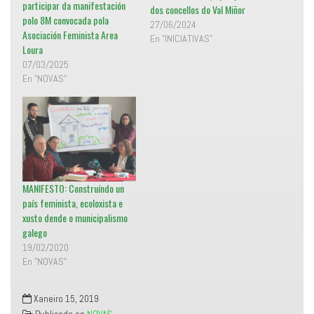
e
participar da manifestación
dos concellos do Val Miñor
n
polo 8M convocada pola
t
27/06/2024
a
Asociación Feminista Area
n
En "INICIATIVAS"
a
Loura
n
u
07/03/2025
e
En "NOVAS"
v
a
)
MANIFESTO: Construíndo un
país feminista, ecoloxista e
xusto dende o municipalismo
galego
19/02/2020
En "NOVAS"
Xaneiro 15, 2019