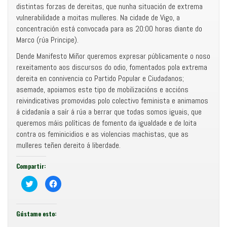
distintas forzas de dereitas, que nunha situación de extrema
vulnerabilidade a moitas mulleres. Na cidade de Vigo, a
concentración está convocada para as 20:00 horas diante do
Marco (rúa Principe).
Dende Manifesto Miñor queremos expresar públicamente o noso
rexeitamento aos discursos do odio, fomentados pola extrema
dereita en connivencia co Partido Popular e Ciudadanos;
asemade, apoiamos este tipo de mobilizacións e accións
reivindicativas promovidas polo colectivo feminista e animamos
á cidadanía a saír á rúa a berrar que todas somos iguais, que
queremos máis políticas de fomento da igualdade e de loita
contra os feminicidios e as violencias machistas, que as
mulleres teñen dereito á liberdade.
Compartir:
C
F
o
e
m
i
p
x
a
e
r
c
Gústame esto:
t
l
i
i