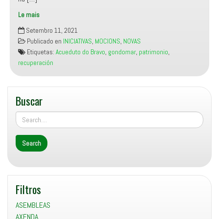
Le mais
Manifesto
Setembro 11, 2021
Miñor
Publicado en
INICIATIVAS
,
MOCIONS
,
NOVAS
reclamará
Etiquetas:
Acueduto do Bravo
,
gondomar
,
patrimonio
,
no
recuperación
vindeiro
Pleno
a
Buscar
recuperación
e
posta
en
valor
do
Acueduto
do
Filtros
Bravo
ASEMBLEAS
AXENDA