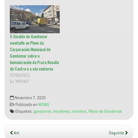
)
n
queriamos demostrar que,
a
v
na práctica, os gobernos
e
n
plurais son posibles e, sobre
t
todo, necesarios. Isto quere
a
n
dicir, entre…
a
O Alcalde de Gondomar
n
u
mentiulle ao Pleno da
e
v
Corporación Municipal de
a
)
Gondomar sobre a
humanización da Praza Rosalía
de Castro e a súa contorna
07/06/2021
En "NOVAS"
Novembro 7, 2020
Publicado en
NOVAS
Etiquetas:
gondomar
,
iniciativas
,
mocións
,
Pleno de Gondomar
Ant.
Seguinte