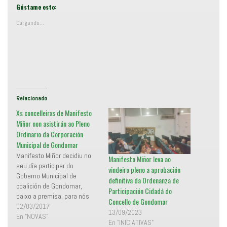
a
e
r
c
Gústame esto:
t
l
i
i
Cargando...
r
c
e
p
n
a
T
r
w
a
i
c
t
o
t
m
e
p
r
a
(
r
S
t
e
i
Relacionado
a
r
b
e
Xs concelleirxs de Manifesto
r
n
e
F
Miñor non asistirán ao Pleno
e
a
Ordinario da Corporación
n
c
u
e
Municipal de Gondomar
n
b
a
o
Manifesto Miñor decidiu no
Manifesto Miñor leva ao
v
o
e
k
seu día participar do
vindeiro pleno a aprobación
n
(
Goberno Municipal de
t
S
definitiva da Ordenanza de
a
e
coalición de Gondomar,
n
a
Participación Cidadá do
a
b
baixo a premisa, para nós
Concello de Gondomar
n
r
fundamental, de traballar
02/03/2017
u
e
13/09/2023
e
e
polo ben común e a favor
En "NOVAS"
v
n
En "INICIATIVAS"
a
u
das maiorías sociais. Tamén