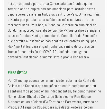
hai detrás desta postura da Consellaría non é outra que o
temor a abrir a espita das reclamacións para instalar estes
depuradores de aire en todos os centro do País. Unha vez máis,
a Xunta pon por diante da saúde dos máis cativos criterios
mercantilistas. Pois ben, o Pleno da Corporación Municipal de
Gondomar acordou, coa abstención do PP, que prefire defender a
seus xefes das Xunta, demandar da Consellería de Educación
que permita a instalación nos centros educativos de equipos
HEPA portátiles para engadir unha capa máis de protección
fronte á transmisión da COVID 19, facéndose cargo da
devandita instalación e subministro a propia Consellería.
FIBRA ÓPTICA
Por último, aprobouse por unanimidade reclamar da Xunta de
Galicia e do Concello que se teñan en conta como núcleos ou
asentamentos poboacionais independentes, tal como figuran no
Nomenclátor Oficial da Xunta de Galicia ou no Plan Básico
Autonómico, os núcleos d`A Fontiña na Portavedra, Murxido en
Prado, e A Fraga de Couso, para que deste xeito se poidan