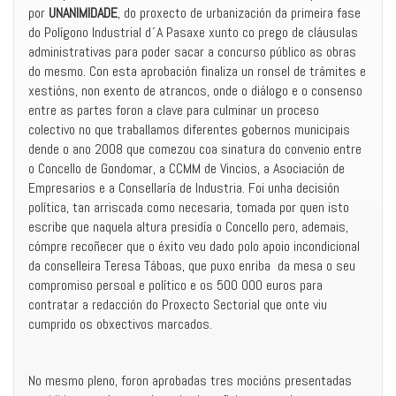
por
UNANIMIDADE
, do proxecto de urbanización da primeira fase
do Polígono Industrial d´A Pasaxe xunto co prego de cláusulas
administrativas para poder sacar a concurso público as obras
do mesmo. Con esta aprobación finaliza un ronsel de trámites e
xestións, non exento de atrancos, onde o diálogo e o consenso
entre as partes foron a clave para culminar un proceso
colectivo no que traballamos diferentes gobernos municipais
dende o ano 2008 que comezou coa sinatura do convenio entre
o Concello de Gondomar, a CCMM de Vincios, a Asociación de
Empresarios e a Consellaría de Industria. Foi unha decisión
política, tan arriscada como necesaria, tomada por quen isto
escribe que naquela altura presidía o Concello pero, ademais,
cómpre recoñecer que o éxito veu dado polo apoio incondicional
da conselleira Teresa Táboas, que puxo enriba da mesa o seu
compromiso persoal e político e os 500 000 euros para
contratar a redacción do Proxecto Sectorial que onte viu
cumprido os obxectivos marcados.
No mesmo pleno, foron aprobadas tres mocións presentadas