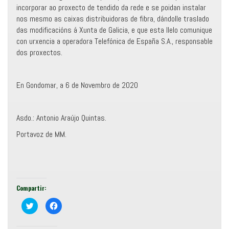
incorporar ao proxecto de tendido da rede e se poidan instalar
nos mesmo as caixas distribuidoras de fibra, dándolle traslado
das modificacións á Xunta de Galicia, e que esta llelo comunique
con urxencia a operadora Telefónica de España S.A., responsable
dos proxectos.
En Gondomar, a 6 de Novembro de 2020
Asdo.: Antonio Araújo Quintas.
Portavoz de MM.
Compartir:
C
F
o
e
m
i
p
x