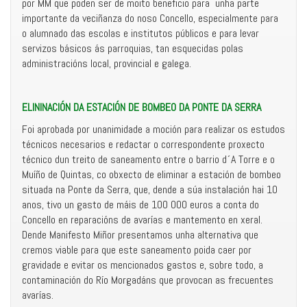
por MM que poden ser de moito beneficio para unha parte
importante da veciñanza do noso Concello, especialmente para
o alumnado das escolas e institutos públicos e para levar
servizos básicos ás parroquias, tan esquecidas polas
administracións local, provincial e galega.
ELININACIÓN DA ESTACIÓN DE BOMBEO DA PONTE DA SERRA
Foi aprobada por unanimidade a moción para realizar os estudos
técnicos necesarios e redactar o correspondente proxecto
técnico dun treito de saneamento entre o barrio d´A Torre e o
Muíño de Quintas, co obxecto de eliminar a estación de bombeo
situada na Ponte da Serra, que, dende a súa instalación hai 10
anos, tivo un gasto de máis de 100 000 euros a conta do
Concello en reparacións de avarías e mantemento en xeral.
Dende Manifesto Miñor presentamos unha alternativa que
cremos viable para que este saneamento poida caer por
gravidade e evitar os mencionados gastos e, sobre todo, a
contaminación do Río Morgadáns que provocan as frecuentes
avarías.