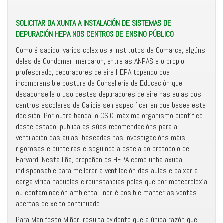
SOLICITAR DA XUNTA A INSTALACIÓN DE SISTEMAS DE
DEPURACIÓN HEPA NOS CENTROS DE ENSINO PÚBLICO
Como é sabido, varios colexios e institutos da Comarca, algúns
deles de Gondomar, mercaron, entre as ANPAS e o propio
profesorado, depuradores de aire HEPA topando coa
incomprensible postura da Consellería de Educación que
desaconsella o uso destes depuradores de aire nas aulas dos
centros escolares de Galicia sen especificar en que basea esta
decisión. Por outra banda, o CSIC, máximo organismo científico
deste estado, publica as súas recomendacións para a
ventilación das aulas, baseadas nas investigacións máis
rigorosas e punteiras e seguindo a estela do protocolo de
Harvard. Nesta liña, propoñen os HEPA como unha axuda
indispensable para mellorar a ventilación das aulas e baixar a
carga vírica naquelas circunstancias polas que por meteoroloxía
ou contaminación ambiental non é posible manter as ventás
abertas de xeito continuado.
Para Manifesto Miñor, resulta evidente que a única razón que