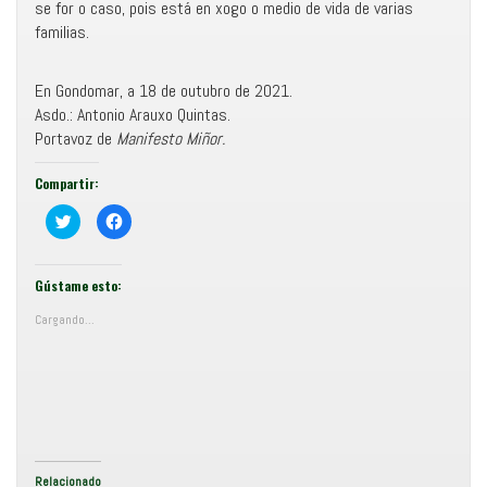
se for o caso, pois está en xogo o medio de vida de varias
familias.
En Gondomar, a 18 de outubro de 2021.
Asdo.: Antonio Arauxo Quintas.
Portavoz de
Manifesto Miñor.
Compartir:
C
F
o
e
m
i
p
x
a
e
r
c
Gústame esto:
t
l
i
i
Cargando...
r
c
e
p
n
a
T
r
w
a
i
c
t
o
t
m
e
p
r
a
(
r
S
t
e
i
Relacionado