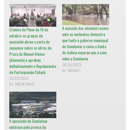
a
r
b
e
r
n
e
F
e
a
n
c
u
e
n
b
A inacción das administracións
Crónica do Pleno do 18 de
a
o
v
o
ante as enchentes demostra
outubro: os grupos da
e
k
que tanto o goberno municipal
n
(
oposición abren a porta do
t
S
de Gondomar e como a Xunta
a
e
consenso sobre as obras da
n
a
de Galicia esperan que o caos
Praza de Manuel Alonso
a
b
n
r
volva a Gondomar
(Alameda) e aproban
u
e
e
e
26/10/2023
definitivamente o Regulamento
v
n
En "NOVAS"
a
u
de Participación Cidadá
)
n
a
19/10/2023
v
En "INICIATIVAS"
e
n
t
a
n
a
n
u
e
v
a
A oposición de Gondomar
)
entérase pola prensa da