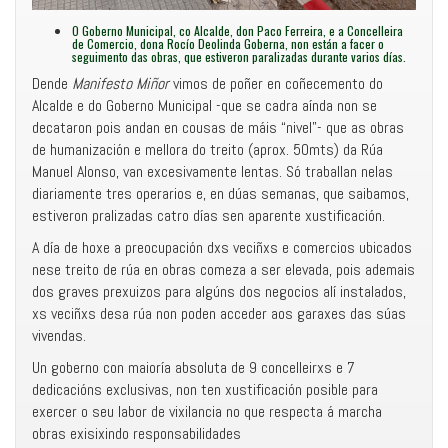
O Goberno Municipal, co Alcalde, don Paco Ferreira, e a Concelleira
de Comercio, dona Rocío Deolinda Goberna, non están a facer o
seguimento das obras, que estiveron paralizadas durante varios días.
Dende
Manifesto Miñor
vimos de poñer en coñecemento do
Alcalde e do Goberno Municipal -que se cadra aínda non se
decataron pois andan en cousas de máis “nivel”- que as obras
de humanización e mellora do treito (aprox. 50mts) da Rúa
Manuel Alonso, van excesivamente lentas. Só traballan nelas
diariamente tres operarios e, en dúas semanas, que saibamos,
estiveron pralizadas catro días sen aparente xustificación.
A día de hoxe a preocupación dxs veciñxs e comercios ubicados
nese treito de rúa en obras comeza a ser elevada, pois ademais
dos graves prexuizos para algúns dos negocios alí instalados,
xs veciñxs desa rúa non poden acceder aos garaxes das súas
vivendas.
Un goberno con maioría absoluta de 9 concelleirxs e 7
dedicacións exclusivas, non ten xustificación posible para
exercer o seu labor de vixilancia no que respecta á marcha
obras exisixindo responsabilidades