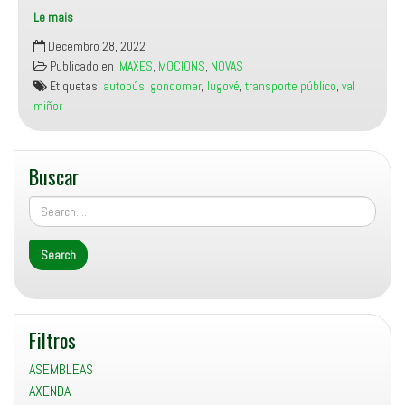
Le mais
Como
Decembro 28, 2022
contar
Publicado en
IMAXES
,
MOCIONS
,
NOVAS
un
Etiquetas:
autobús
,
gondomar
,
lugové
,
transporte público
,
val
abuso
miñor
(o
do
transporte
Buscar
público
na
comarca)
entre
tanto
“espírito
navideño”
para
Filtros
que
nos
ASEMBLEAS
fagan
AXENDA
caso