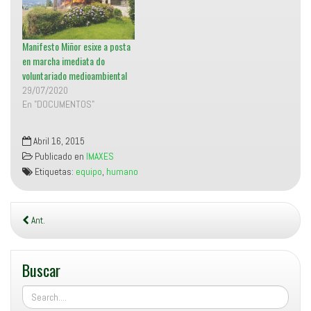
a
n
u
e
v
Manifesto Miñor esixe a posta
a
)
en marcha imediata do
voluntariado medioambiental
29/07/2020
En "DOCUMENTOS"
Abril 16, 2015
Publicado en
IMAXES
Etiquetas:
equipo
,
humano
Ant.
Buscar