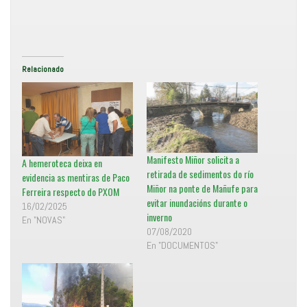
w
a
i
c
t
o
t
m
e
p
r
a
(
r
S
t
e
i
Relacionado
a
r
b
e
r
n
e
F
e
a
n
c
u
e
n
b
a
o
v
o
Manifesto Miñor solicita a
e
k
A hemeroteca deixa en
n
(
retirada de sedimentos do río
t
S
evidencia as mentiras de Paco
a
e
Miñor na ponte de Mañufe para
Ferreira respecto do PXOM
n
a
a
b
evitar inundacións durante o
16/02/2025
n
r
inverno
u
e
En "NOVAS"
e
e
07/08/2020
v
n
a
u
En "DOCUMENTOS"
)
n
a
v
e
n
t
a
n