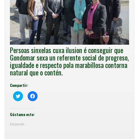
Persoas sinxelas cuxa ilusion é conseguir que
Gondomar sexa un referente social de progreso,
igualdade e respecto pola marabillosa contorna
natural que o contén.
Compartir:
C
F
o
e
m
i
p
x
a
e
r
c
Gústame esto:
t
l
i
i
Cargando...
r
c
e
p
n
a
T
r