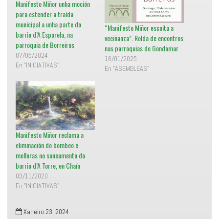
Manifesto Miñor unha moción
n
b
a
o
para estender a traída
v
o
e
k
municipal a unha parte do
“Manifesto Miñor escoita a
n
(
t
S
barrio d’A Esparela, na
veciñanza”. Rolda de encontros
a
e
parroquia de Borreiros
n
a
nas parroquias de Gondomar
a
b
07/05/2024
n
r
16/01/2025
u
e
En "INICIATIVAS"
En "ASEMBLEAS"
e
e
v
n
a
u
)
n
a
v
e
n
t
a
n
a
Manifesto Miñor reclama a
n
eliminación do bombeo e
u
e
melloras no saneamento do
v
a
barrio d’A Torre, en Chaín
)
03/11/2020
En "INICIATIVAS"
Xaneiro 23, 2024