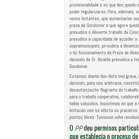
provisionalidade e xs que lles queda
poder regularizarse. Pero, ademais, v
novxs licitantes, que aumentarían nu
praza de Gondomar e que agora qued
prexudica o dilixente traballo da Conc
prexudica a capacidade de acceder a
supramunicipais, prrxudica a dinamizac
o bo funcionamento da Praza de Abasto
decisión do Sr. Alcalde prexudica a t
Gondomar.
Estamos diante dun feito moi grave, 
decisión, para nós arbitraria, constit
desautorización flagrante do traball
para o traballo cooperativo, colabora
había solucións. Insistimos en que a
licitación non só afecta xs praceirx
postos libres. Tomouse unha resoluc
O
deu permisos particul
PP
que establecía o proceso de