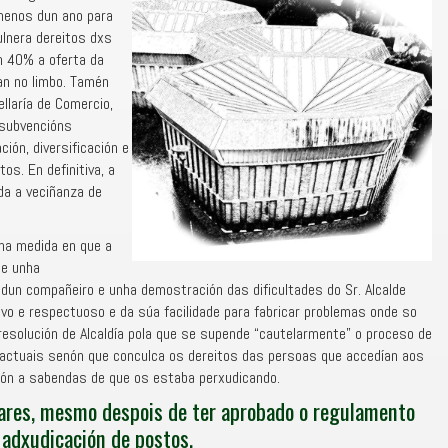
 menos dun ano para
ulnera dereitos dxs
n 40% a oferta da
an no limbo. Tamén
ellaría de Comercio,
 subvencións
ión, diversificación e
s. En definitiva, a
oda a veciñanza de
na medida en que a
úe unha
o dun compañeiro e unha demostración das dificultades do Sr. Alcalde
tivo e respectuoso e da súa facilidade para fabricar problemas onde so
 resolución de Alcaldía pola que se supende “cautelarmente” o proceso de
s actuais senón que conculca os dereitos das persoas que accedían aos
ión a sabendas de que os estaba perxudicando.
ares, mesmo despois de ter aprobado o regulamento
 adxudicación de postos.