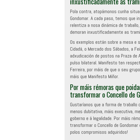
inxustificadamente as trami
Pola contra, atopámonos cunha situac
Gondomar. A cada paso, temos que in
relentiza a nosa dinámica de traball
demoran inxustificadamente as trami
Os exemplos están sobre a mesa e so
Cidadá, o Mercado dos Sábados, a Fe
adxudicación de postos na Praza de 
pulso bilateral. Manifesto ten respe
Ferreira, por máis de que o seu grupo
máis que Manifesto Miñor.
Por máis rémoras que poidam
transformar o Concello de
Gustaríanos que a forma de traballo d
menos dubitativa, máis executiva, me
goberno e á legalidade. Por máis rém
transformar o Concello de Gondomar e
polos compromisos adquiridos!