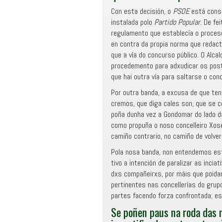
Con esta decisión, o
PSOE
está conso
instalada polo
Partido Popular
. De fe
regulamento que establecía o proceso
en contra da propia norma que redact
que a vía do concurso público. O Alc
procedemento para adxudicar os posto
que hai outra vía para saltarse o con
Por outra banda, a excusa de que ten
cremos, que diga cales son, que se 
poña dunha vez a Gondomar do lado da 
como propuña o noso concelleiro Xosé
camiño contrario, no camiño de volve
Pola nosa banda, non entendemos es
tivo a intención de paralizar as incia
dxs compañeirxs, por máis que poida
pertinentes nas concellerías do grupo
partes facendo forza confrontada; ese
Se poñen paus na roda das 