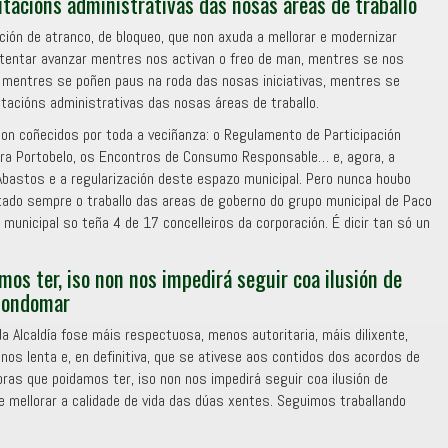
tacións administrativas das nosas áreas de traballo
ión de atranco, de bloqueo, que non axuda a mellorar e modernizar
tentar avanzar mentres nos activan o freo de man, mentres se nos
o, mentres se poñen paus na roda das nosas iniciativas, mentres se
tacións administrativas das nosas áreas de traballo.
n coñecidos por toda a veciñanza: o Regulamento de Participación
ira Portobelo, os Encontros de Consumo Responsable… e, agora, a
Abastos e a regularización deste espazo municipal. Pero nunca houbo
ctado sempre o traballo das areas de goberno do grupo municipal de Paco
 municipal so teña 4 de 17 concelleiros da corporación. É dicir tan só un
os ter, iso non nos impedirá seguir coa ilusión de
 Gondomar
a Alcaldía fose máis respectuosa, menos autoritaria, máis dilixente,
nos lenta e, en definitiva, que se ativese aos contidos dos acordos de
oras que poidamos ter, iso non nos impedirá seguir coa ilusión de
 mellorar a calidade de vida das dúas xentes. Seguimos traballando