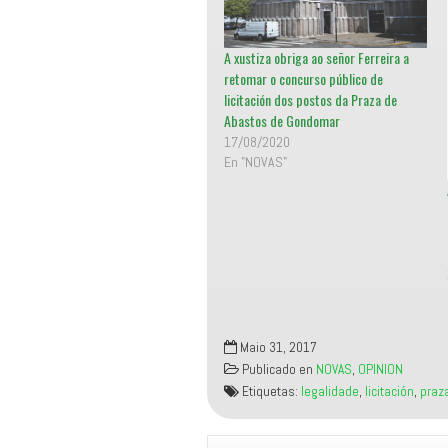
n
c
u
e
n
b
a
o
A xustiza obriga ao señor Ferreira a
v
o
e
k
retomar o concurso público de
n
(
t
S
licitación dos postos da Praza de
a
e
n
a
Abastos de Gondomar
a
b
n
r
17/08/2020
u
e
En "NOVAS"
e
e
v
n
a
u
)
n
a
v
e
n
t
a
n
a
n
u
e
v
Maio 31, 2017
a
)
Publicado en
NOVAS
,
OPINION
Etiquetas:
legalidade
,
licitación
,
praz