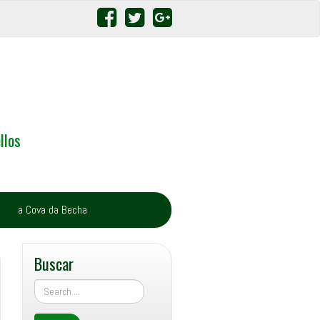
llos
a Cova da Becha
Buscar