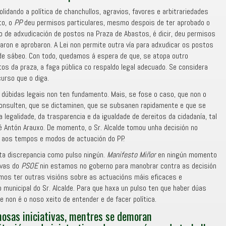
lidando a política de chanchullos, agravios, favores e arbitrariedades
ito, o
PP
deu permisos particulares, mesmo despois de ter aprobado o
 de adxudicación de postos na Praza de Abastos, é dicir, deu permisos
aron e aprobaron. A Lei non permite outra vía para adxudicar os postos
alde sábeo. Con todo, quedamos á espera de que, se atopa outro
s da praza, a faga pública co respaldo legal adecuado. Se considera
curso que o diga.
 dúbidas legais non ten fundamento. Mais, se fose o caso, que non o
consulten, que se dictaminen, que se subsanen rapidamente e que se
legalidade, da trasparencia e da igualdade de dereitos da cidadanía, tal
 Antón Arauxo. De momento, o Sr. Alcalde tomou unha decisión no
r aos tempos e modos de actuación do PP.
ta discrepancia como pulso ningún.
Manifesto Miñor
en ningún momento
tivas do
PSOE
nin estamos no goberno para manobrar contra as decisión
mos ter outras visións sobre as actuacións máis eficaces e
 municipal do Sr. Alcalde. Para que haxa un pulso ten que haber dúas
 non é o noso xeito de entender e de facer política.
nosas iniciativas, mentres se demoran