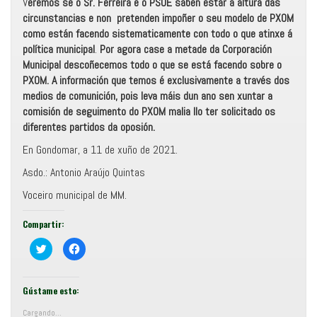
V
eremos se o Sr. Ferreira e o PSOE saben estar á altura das
circunstancias e non pretenden impoñer o seu modelo de PXOM
como están facendo sistematicamente con todo o que atinxe á
política municipal
.
Por agora case a metade da Corporación
Municipal descoñecemos todo o que se está facendo sobre o
PXOM. A información que temos é exclusivamente a través dos
medios de comunición,
pois leva máis dun ano sen xuntar a
comisión de seguimento do PXOM malia llo ter solicitado os
diferentes partidos da oposión.
En Gondomar, a 11 de xuño de 2021.
Asdo.: Antonio Araújo Quintas
Voceiro municipal de MM.
Compartir:
C
F
o
e
m
i
p
x
a
e
r
c
Gústame esto:
t
l
i
i
Cargando...
r
c