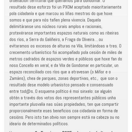
ordenación territorial que queriamos para Gondomar. O
resultado dese esforzo foi un PXOM aceptado maioritariamente
pola cidadanía e que marcou as liñas mestras do que hoxe
somos e que para nós teñen plena vixencia. Daquela
delimitáranse uns núcleos rurais amplos e racionais,
protexéranse importantes espazos naturais como as ribeiras
dos ríos, a Serra do Galiñeiro, a Fraga da Oliveira… ou
evitaramos os excesos de alturas na Vila, limitándoas a tres. O
crecemento urbanístico foi acompañado pola cesión de miles de
metros cadrados de espazos verdes e públicos que hoxe fan do
noso Concello en xeral, e da Vila de Gondomar en particular, un
espazo reconciliado cos ríos que a atravesan (o Miñor e o
Zamáns), chea de parques, zonas deportivas, etc., que son o
resultado dese modelo urbanístco pensado e consensuado
entre tod@s. O esquema político é moi sinxelo: se alguén
obtén a través dos votos dos representantes públicos unha
importante plusvalía nas súas propiedades, ten que compartir
proporcionalmente eses beneficios coa cidadanía en forma de
cesións. Pero isto tan obvio non sempre está na cabeza ou no
ideario de determinados políticos.