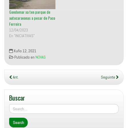
n
t
a
Gondomar xa ten parque de
n
a
autocaravanas a pesar de Paco
n
u
Ferreira
e
v
12/04/2023
a
En "INICIATIVAS"
)
Xuño 12, 2021
Publicado en
NOVAS
Ant.
Seguinte
Buscar