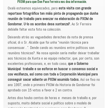
PXOM para que Don Paco Ferreira nos dea información.
Oxalá esteamos equivocadxs, pero
esta visita con grande
reportaxe fotográfica ten máis pinta de propaganda que dunha
reunión de traballo para avanzar na elaboración do PXOM de
Gondomar. U-lo os acordos desa xuntanza?.
Ao Sr Ferreira
debíalle faltar esta foto na colección.
Deixando atrás as vaguedades derecheo da nota de prensa
oficial, di o Sr. Alcalde que foi unha “reunión técnica para
consensuar…”. Dende cando as reunións entre políticos son
reunións técnicas?. Na nosa opinión sería mellor deixar traballar
aos técnicos da Xunta e ao equipo redactor, que, por certo, son
excelentes profesionais, e, en todo caso,
que o Goberno
Municipal traballe e se esforce en buscar o consenso social e
coa veciñanza, así como con toda a Corporación Municipal para
conseguir sacar adiante un PXOM asumido todxs.
Así se fixo no
ano 1997, onde o primeiro PXOM da Historia de Gondomar foi
aprobado con 15 votos a favor e 2 en contra.
Antes diso houbo centos de horas e meses de traballo e, por
suposto, moito debate social e político sobre o modelo de