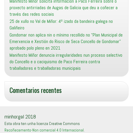
Manifesto Miñor solicita información a Paco Ferreira sobre o
proxecto antirriadas de Augas de Galicia que deu a coñecer a
través das redes sociais
25 de xullo no Val de Miñor: 4º izado da bandeira galega no
Galiñeiro
Gondomar non aplica nin o mínimo recollido no “Plan Municipal de
Emerxencia e Xestión do Risco de Seca Concello de Gondomar”
aprobado polo pleno en 2021
Manifesto Miñor denuncia irregularidades nun proceso selectivo
do Concello e o caciquismo de Paco Ferreira contra
traballadores e traballadoras municipais
Comentarios recentes
minhor.gal 2018
Esta obra ten unha licenza Creative Commons
Recoñecemento-Non comercial 4.0 Internacional
.