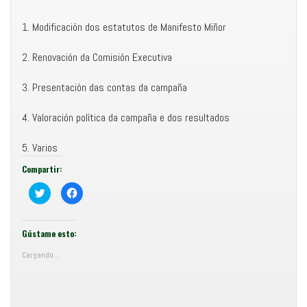
1. Modificación dos estatutos de Manifesto Miñor
2. Renovación da Comisión Executiva
3. Presentación das contas da campaña
4. Valoración política da campaña e dos resultados
5. Varios
Compartir:
C
F
o
e
m
i
p
x
a
e
r
c
Gústame esto:
t
l
i
i
Cargando...
r
c
e
p
n
a
T
r
w
a
i
c
t
o