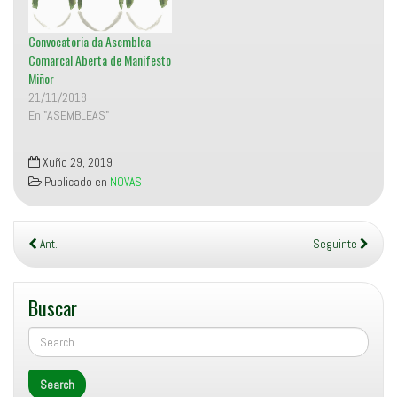
u
e
v
a
Convocatoria da Asemblea
)
Comarcal Aberta de Manifesto
Miñor
21/11/2018
En "ASEMBLEAS"
Xuño 29, 2019
Publicado en
NOVAS
Ant.
Seguinte
Buscar