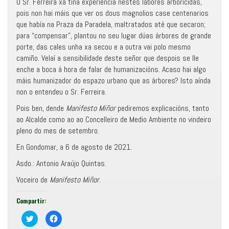
O Sr. Ferreira xa tiña experiencia nestes labores arboricidas,
pois non hai máis que ver os dous magnolios case centenarios
que había na Praza da Paradela, maltratados até que secaron;
para “compensar”, plantou no seu lugar dúas árbores de grande
porte, das cales unha xa secou e a outra vai polo mesmo
camiño. Velaí a sensibilidade deste señor que despois se lle
enche a boca á hora de falar de humanizacións. Acaso hai algo
máis humanizador do espazo urbano que as árbores? Isto aínda
non o entendeu o Sr. Ferreira.
Pois ben, dende
Manifesto Miñor
pediremos explicacións, tanto
ao Alcalde como ao ao Concelleiro de Medio Ambiente no vindeiro
pleno do mes de setembro.
En Gondomar, a 6 de agosto de 2021.
Asdo.: Antonio Araújo Quintas.
Voceiro de
Manifesto Miñor
.
Compartir:
C
F
o
e