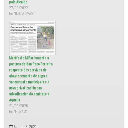
polo Alcalde
v
n
a
u
27/09/2022
)
n
a
En "INICIATIVAS"
v
e
n
t
a
n
a
n
u
e
v
a
Manifesto Miñor lamenta a
)
postura de don Paco Ferreira
respecto dos servizos de
abastecemento de auga e
saneamento municipais e a
nova privatización coa
adxudicación do contrato a
Aqualia
21/05/2026
En "NOVAS"
Agosto 6, 2021