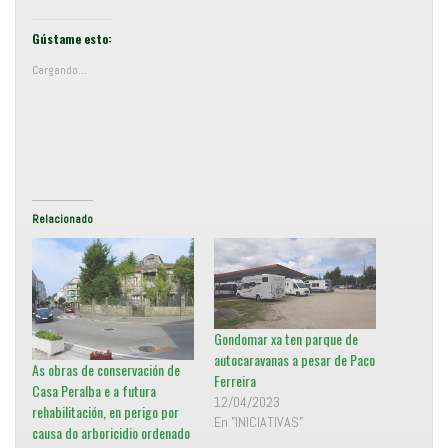
m
i
p
x
a
e
r
c
Gústame esto:
t
l
i
i
Cargando...
r
c
e
p
n
a
T
r
w
a
i
c
t
o
t
m
e
p
r
a
(
r
S
t
e
i
Relacionado
a
r
b
e
r
n
e
F
e
a
n
c
u
e
n
b
a
o
Gondomar xa ten parque de
v
o
e
k
autocaravanas a pesar de Paco
n
(
As obras de conservación de
t
S
Ferreira
a
e
Casa Peralba e a futura
n
a
12/04/2023
a
b
rehabilitación, en perigo por
n
r
En "INICIATIVAS"
causa do arboricidio ordenado
u
e
e
e